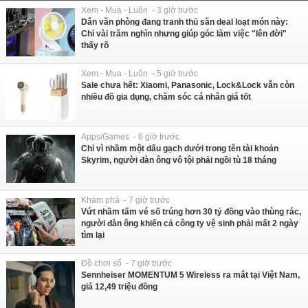
Xem - Mua - Luôn - 3 giờ trước
Dân văn phòng đang tranh thủ săn deal loạt món này:
Chỉ vài trăm nghìn nhưng giúp góc làm việc "lên đời"
thấy rõ
Xem - Mua - Luôn - 5 giờ trước
Sale chưa hết: Xiaomi, Panasonic, Lock&Lock vẫn còn
nhiều đồ gia dụng, chăm sóc cá nhân giá tốt
Apps/Games - 6 giờ trước
Chỉ vì nhầm một dấu gạch dưới trong tên tài khoản
Skyrim, người đàn ông vô tội phải ngồi tù 18 tháng
Khám phá - 7 giờ trước
Vứt nhầm tấm vé số trúng hơn 30 tỷ đồng vào thùng rác,
người đàn ông khiến cả công ty vệ sinh phải mất 2 ngày
tìm lại
Đồ chơi số - 7 giờ trước
Sennheiser MOMENTUM 5 Wireless ra mắt tại Việt Nam,
giá 12,49 triệu đồng