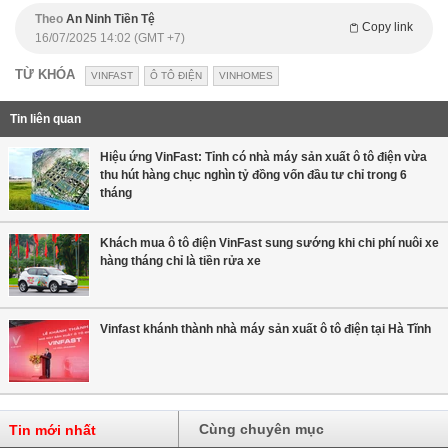
Theo
An Ninh Tiền Tệ
Copy link
16/07/2025 14:02 (GMT +7)
TỪ KHÓA
VINFAST
Ô TÔ ĐIỆN
VINHOMES
Tin liên quan
Hiệu ứng VinFast: Tỉnh có nhà máy sản xuất ô tô điện vừa
thu hút hàng chục nghìn tỷ đồng vốn đầu tư chỉ trong 6
tháng
Khách mua ô tô điện VinFast sung sướng khi chi phí nuôi xe
hàng tháng chỉ là tiền rửa xe
Vinfast khánh thành nhà máy sản xuất ô tô điện tại Hà Tĩnh
Cùng chuyên mục
Tin mới nhất