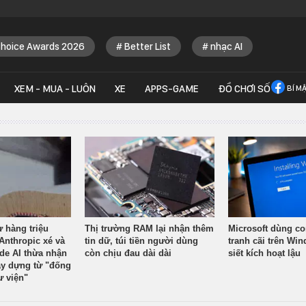
Choice Awards 2026
Better List
nhạc AI
XEM - MUA - LUÔN
XE
APPS-GAME
ĐỒ CHƠI SỐ
BÍ M
ừ hàng triệu
Thị trường RAM lại nhận thêm
Microsoft dùng co
Anthropic xé và
tin dữ, túi tiền người dùng
tranh cãi trên Wi
ude AI thừa nhận
còn chịu đau dài dài
siết kích hoạt lậu
y dựng từ "đống
ư viện"