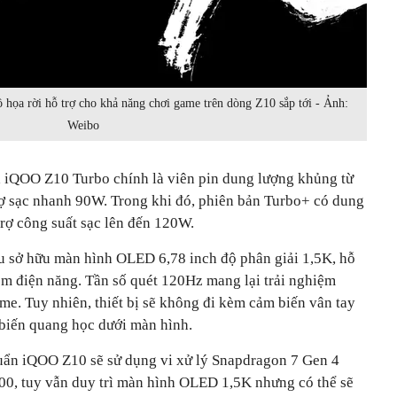
ồ họa rời hỗ trợ cho khả năng chơi game trên dòng Z10 sắp tới - Ảnh:
Weibo
 iQOO Z10 Turbo chính là viên pin dung lượng khủng từ
 sạc nhanh 90W. Trong khi đó, phiên bản Turbo+ có dung
rợ công suất sạc lên đến 120W.
 sở hữu màn hình OLED 6,78 inch độ phân giải 1,5K, hỗ
ệm điện năng. Tần số quét 120Hz mang lại trải nghiệm
me. Tuy nhiên, thiết bị sẽ không đi kèm cảm biến vân tay
 biến quang học dưới màn hình.
huẩn iQOO Z10 sẽ sử dụng vi xử lý Snapdragon 7 Gen 4
0, tuy vẫn duy trì màn hình OLED 1,5K nhưng có thể sẽ