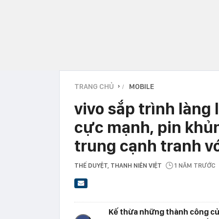
TRANG CHỦ
MOBILE
›
vivo sắp trình làng
cực mạnh, pin khủn
trung cạnh tranh v
THẾ DUYỆT
, THANH NIÊN VIỆT
1 NĂM TRƯỚC
Kế thừa những thành công của