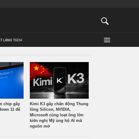
ẬT LÀNG TECH
n chip gây
Kimi K3 gây chấn động Thung
ndows 11 để
lũng Silicon, NVIDIA,
Microsoft cùng loạt ông lớn
kiến nghị Mỹ ủng hộ AI mã
nguồn mở