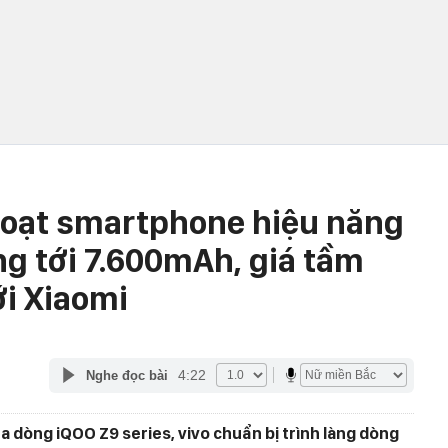
 loạt smartphone hiệu năng
g tới 7.600mAh, giá tầm
ới Xiaomi
4:22
Nghe đọc bài
 dòng iQOO Z9 series, vivo chuẩn bị trình làng dòng