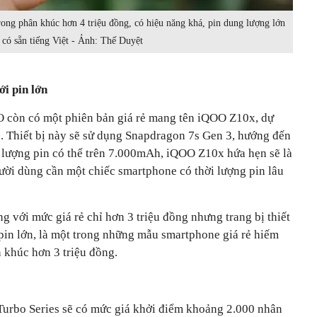
ng phân khúc hơn 4 triệu đồng, có hiệu năng khá, pin dung lượng lớn
 có sẵn tiếng Việt - Ảnh: Thế Duyệt
i pin lớn
 còn có một phiên bản giá rẻ mang tên iQOO Z10x, dự
. Thiết bị này sẽ sử dụng Snapdragon 7s Gen 3, hướng đến
lượng pin có thể trên 7.000mAh, iQOO Z10x hứa hẹn sẽ là
ời dùng cần một chiếc smartphone có thời lượng pin lâu
 với mức giá rẻ chỉ hơn 3 triệu đồng nhưng trang bị thiết
pin lớn, là một trong những mẫu smartphone giá rẻ hiếm
 khúc hơn 3 triệu đồng.
urbo Series sẽ có mức giá khởi điểm khoảng 2.000 nhân