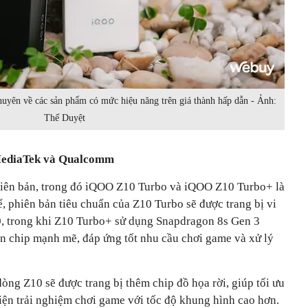
huyên về các sản phẩm có mức hiệu năng trên giá thành hấp dẫn - Ảnh:
Thế Duyệt
MediaTek và Qualcomm
hiên bản, trong đó iQOO Z10 Turbo và iQOO Z10 Turbo+ là
ể, phiên bản tiêu chuẩn của Z10 Turbo sẽ được trang bị vi
, trong khi Z10 Turbo+ sử dụng Snapdragon 8s Gen 3
 chip mạnh mẽ, đáp ứng tốt nhu cầu chơi game và xử lý
dòng Z10 sẽ được trang bị thêm chip đồ họa rời, giúp tối ưu
hiện trải nghiệm chơi game với tốc độ khung hình cao hơn.