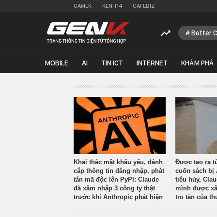
GAMEK
KENH14
CAFEBIZ
Better 
MOBILE
AI
TIN ICT
INTERNET
KHÁM PHÁ
Khai thác mật khẩu yếu, đánh
Được tạo ra t
cắp thông tin đăng nhập, phát
cuốn sách bị 
tán mã độc lên PyPI: Claude
tiêu hủy, Cla
đã xâm nhập 3 công ty thật
mình được xâ
trước khi Anthropic phát hiện
tro tàn của th