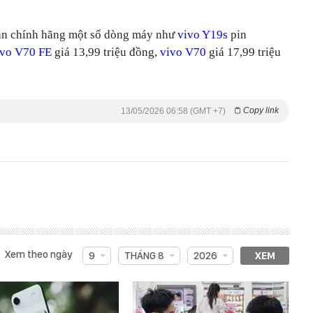
bán chính hãng một số dòng máy như
vivo Y19s
pin
ivo V70 FE
giá 13,99 triệu đồng,
vivo V70
giá 17,99 triệu
Copy link
13/05/2026 06:58 (GMT +7)
Xem theo ngày
9
THÁNG 8
2026
XEM