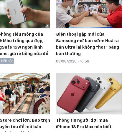
 phòng siêu mỏng của
Điện thoại gập mới của
: Màu trắng quá đẹp,
Samsung mở bán sớm: Hoá ra
gSafe 15W ngon lành
bản Ultra lại không "hot" bằng
one, giá rẻ bằng nửa đồ
bản thường
Nổi bật
08/08/2026 | 16:59
 Store chơi lớn: Bao trọn
Thông tin người đợi mua
uyến tàu để mở bán
iPhone 18 Pro Max nên biết