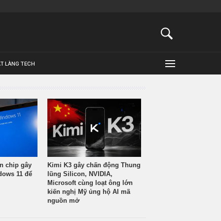
ẬT LÀNG TECH
n chip gây
Kimi K3 gây chấn động Thung
ndows 11 để
lũng Silicon, NVIDIA,
Microsoft cùng loạt ông lớn
kiến nghị Mỹ ủng hộ AI mã
nguồn mở