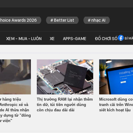
Choice Awards 2026
Better List
nhạc AI
XEM - MUA - LUÔN
XE
APPS-GAME
ĐỒ CHƠI SỐ
BÍ M
ừ hàng triệu
Thị trường RAM lại nhận thêm
Microsoft dùng co
Anthropic xé và
tin dữ, túi tiền người dùng
tranh cãi trên Wi
ude AI thừa nhận
còn chịu đau dài dài
siết kích hoạt lậu
y dựng từ "đống
ư viện"