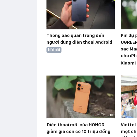
Thông báo quan trọng đến
Pin dự
người dùng điện thoại Android
UGREEN
sạc Ma
Nổi bật
cho iPh
Xiaomi
Điện thoại mới của HONOR
Viettel
giảm giá còn có 10 triệu đồng
một ch