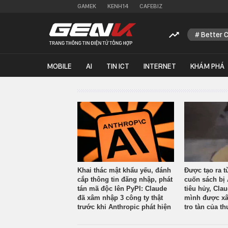
GAMEK
KENH14
CAFEBIZ
Better 
MOBILE
AI
TIN ICT
INTERNET
KHÁM PHÁ
Khai thác mật khẩu yếu, đánh
Được tạo ra t
cắp thông tin đăng nhập, phát
cuốn sách bị 
tán mã độc lên PyPI: Claude
tiêu hủy, Cla
đã xâm nhập 3 công ty thật
mình được xâ
trước khi Anthropic phát hiện
tro tàn của th