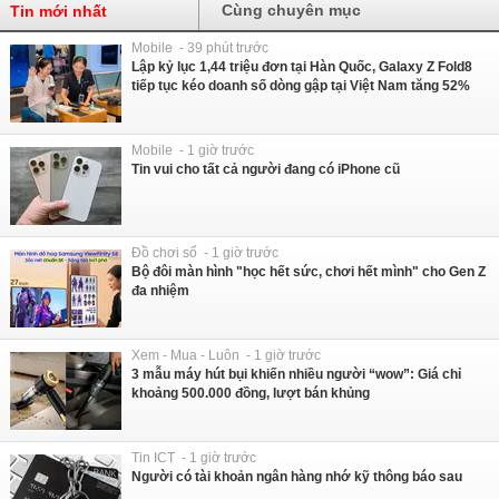
Cùng chuyên mục
Tin mới nhất
Mobile - 39 phút trước
Lập kỷ lục 1,44 triệu đơn tại Hàn Quốc, Galaxy Z Fold8
tiếp tục kéo doanh số dòng gập tại Việt Nam tăng 52%
Mobile - 1 giờ trước
Tin vui cho tất cả người đang có iPhone cũ
Đồ chơi số - 1 giờ trước
Bộ đôi màn hình "học hết sức, chơi hết mình" cho Gen Z
đa nhiệm
Xem - Mua - Luôn - 1 giờ trước
3 mẫu máy hút bụi khiến nhiều người “wow”: Giá chỉ
khoảng 500.000 đồng, lượt bán khủng
Tin ICT - 1 giờ trước
Người có tài khoản ngân hàng nhớ kỹ thông báo sau