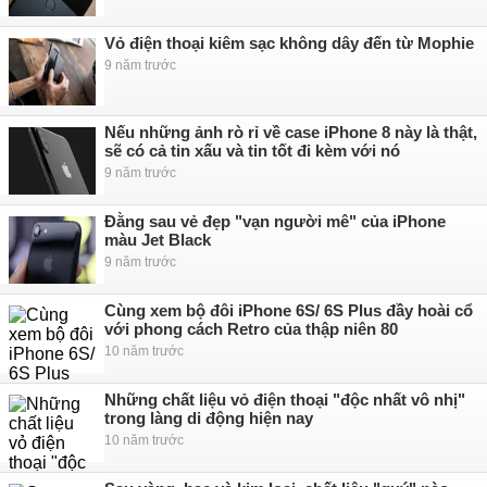
Vỏ điện thoại kiêm sạc không dây đến từ Mophie
9 năm trước
Nếu những ảnh rò rỉ về case iPhone 8 này là thật,
sẽ có cả tin xấu và tin tốt đi kèm với nó
9 năm trước
Đằng sau vẻ đẹp "vạn người mê" của iPhone
màu Jet Black
9 năm trước
Cùng xem bộ đôi iPhone 6S/ 6S Plus đầy hoài cổ
với phong cách Retro của thập niên 80
10 năm trước
Những chất liệu vỏ điện thoại "độc nhất vô nhị"
trong làng di động hiện nay
10 năm trước