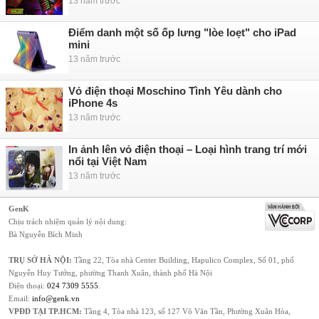
13 năm trước
Điểm danh một số ốp lưng "lòe loẹt" cho iPad
mini
13 năm trước
Vỏ điện thoại Moschino Tình Yêu dành cho
iPhone 4s
13 năm trước
In ảnh lên vỏ điện thoại – Loại hình trang trí mới
nổi tại Việt Nam
13 năm trước
GenK
Chịu trách nhiệm quản lý nội dung:
Bà Nguyễn Bích Minh
TRỤ SỞ HÀ NỘI:
Tầng 22, Tòa nhà Center Building, Hapulico Complex, Số 01, phố
Nguyễn Huy Tưởng, phường Thanh Xuân, thành phố Hà Nội
Điện thoại:
024 7309 5555
.
Email:
info@genk.vn
VPĐD TẠI TP.HCM:
Tầng 4, Tòa nhà 123, số 127 Võ Văn Tần, Phường Xuân Hòa,