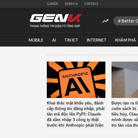
GAMEK
KENH14
CAFEBIZ
Better 
MOBILE
AI
TIN ICT
INTERNET
KHÁM PHÁ
Khai thác mật khẩu yếu, đánh
Được tạo ra t
cắp thông tin đăng nhập, phát
cuốn sách bị 
tán mã độc lên PyPI: Claude
tiêu hủy, Cla
đã xâm nhập 3 công ty thật
mình được xâ
trước khi Anthropic phát hiện
tro tàn của th