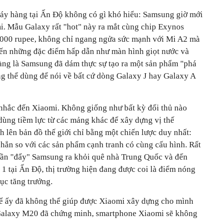
áy hàng tại Ấn Độ không có gì khó hiểu: Samsung giờ mới
i. Mẫu Galaxy rất "hot" này ra mắt cùng chip Exynos
.000 rupee, không chỉ ngang ngửa sức mạnh với Mi A2 mà
đến những đặc điểm hấp dẫn như màn hình giọt nước và
àng là Samsung đã dám thực sự tạo ra một sản phẩm "phá
ng thể dùng để nói về bất cứ dòng Galaxy J hay Galaxy A
 nhắc đến Xiaomi. Không giống như bất kỳ đối thủ nào
 dùng tiềm lực từ các mảng khác để xây dựng vị thế
 lên bản đồ thế giới chỉ bằng một chiến lược duy nhất:
 hẳn so với các sản phẩm cạnh tranh có cùng cấu hình. Rất
ần "đẩy" Samsung ra khỏi quê nhà Trung Quốc và đến
ố 1 tại Ấn Độ, thị trường hiện đang được coi là điểm nóng
ục tăng trưởng.
ể ấy đã không thể giúp được Xiaomi xây dựng cho mình
Galaxy M20 đã chứng minh, smartphone Xiaomi sẽ không