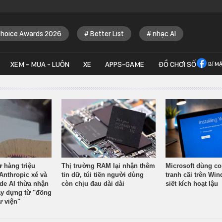
Choice Awards 2026
Better List
nhạc AI
XEM - MUA - LUÔN
XE
APPS-GAME
ĐỒ CHƠI SỐ
BÍ M
ừ hàng triệu
Thị trường RAM lại nhận thêm
Microsoft dùng co
Anthropic xé và
tin dữ, túi tiền người dùng
tranh cãi trên Wi
ude AI thừa nhận
còn chịu đau dài dài
siết kích hoạt lậu
y dựng từ "đống
ư viện"