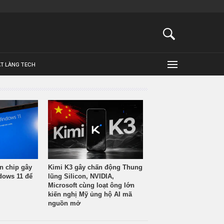
ẬT LÀNG TECH
n chip gây
Kimi K3 gây chấn động Thung
ndows 11 để
lũng Silicon, NVIDIA,
Microsoft cùng loạt ông lớn
kiến nghị Mỹ ủng hộ AI mã
nguồn mở