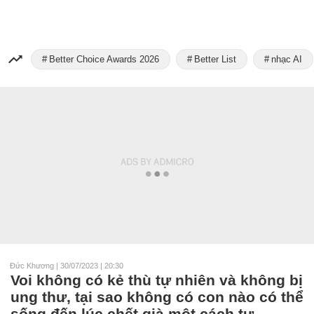
Better Choice Awards 2026
Better List
nhạc AI
Đức Khương
|
30/07/2023 | 20:30
Voi không có kẻ thù tự nhiên và không bị
ung thư, tại sao không có con nào có thể
sống đến lúc chết già một cách tự