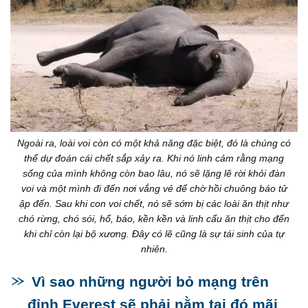
Ngoài ra, loài voi còn có một khả năng đặc biệt, đó là chúng có
thể dự đoán cái chết sắp xảy ra. Khi nó linh cảm rằng mạng
sống của mình không còn bao lâu, nó sẽ lặng lẽ rời khỏi đàn
voi và một mình đi đến nơi vắng vẻ để chờ hồi chuông báo tử
ập đến. Sau khi con voi chết, nó sẽ sớm bị các loài ăn thịt như
chó rừng, chó sói, hổ, báo, kền kền và linh cẩu ăn thịt cho đến
khi chỉ còn lại bộ xương. Đây có lẽ cũng là sự tái sinh của tự
nhiên.
Vì sao những người bỏ mạng trên
đỉnh Everest sẽ phải nằm tại đó mãi