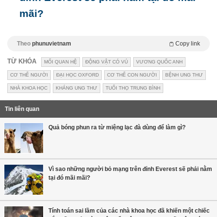
mãi?
Theo
phunuvietnam
Copy link
TỪ KHÓA
MỐI QUAN HỆ
ĐỘNG VẬT CÓ VÚ
VƯƠNG QUỐC ANH
CƠ THỂ NGƯỜI
ĐẠI HỌC OXFORD
CƠ THỂ CON NGƯỜI
BỆNH UNG THƯ
NHÀ KHOA HỌC
KHÁNG UNG THƯ
TUỔI THỌ TRUNG BÌNH
Tin liên quan
Quả bóng phun ra từ miệng lạc đà dùng để làm gì?
Vì sao những người bỏ mạng trên đỉnh Everest sẽ phải nằm
tại đó mãi mãi?
Tính toán sai lầm của các nhà khoa học đã khiến một chiếc