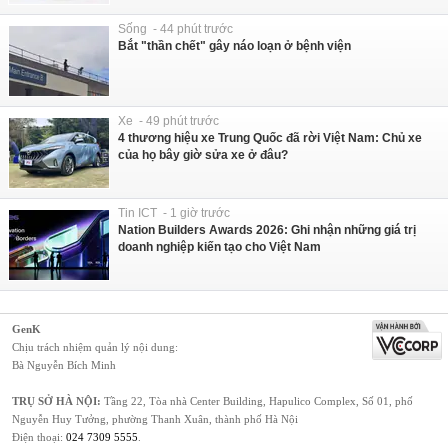
Sống - 44 phút trước
Bắt "thần chết" gây náo loạn ở bệnh viện
Xe - 49 phút trước
4 thương hiệu xe Trung Quốc đã rời Việt Nam: Chủ xe
của họ bây giờ sửa xe ở đâu?
Tin ICT - 1 giờ trước
Nation Builders Awards 2026: Ghi nhận những giá trị
doanh nghiệp kiến tạo cho Việt Nam
GenK
Chịu trách nhiệm quản lý nội dung:
Bà Nguyễn Bích Minh
TRỤ SỞ HÀ NỘI:
Tầng 22, Tòa nhà Center Building, Hapulico Complex, Số 01, phố
Nguyễn Huy Tưởng, phường Thanh Xuân, thành phố Hà Nội
Điện thoại:
024 7309 5555
.