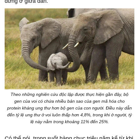
đứng ở giữa đàn.
Theo những nghiên cứu độc lập được thực hiện gần đây, bộ
gen của voi có chứa nhiều bản sao của gen mã hóa cho
protein kháng ung thư hơn bộ gen của con người. Điều này dẫn
đến tỷ lệ ung thư ở voi luôn thấp hơn 4,8%, trong khi ở người, tỷ
lệ này nằm trong khoảng 11% đến 25%.
Có thể nói, trong suốt hàng chục triệu năm kể từ khi