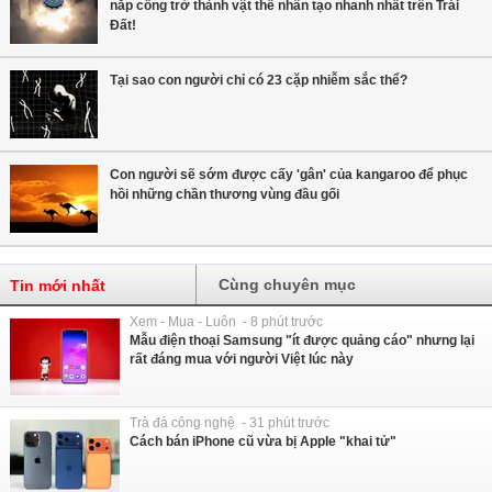
nắp cống trở thành vật thể nhân tạo nhanh nhất trên Trái
Đất!
Tại sao con người chỉ có 23 cặp nhiễm sắc thể?
Con người sẽ sớm được cấy 'gân' của kangaroo để phục
hồi những chần thương vùng đầu gối
Cùng chuyên mục
Tin mới nhất
Xem - Mua - Luôn - 8 phút trước
Mẫu điện thoại Samsung "ít được quảng cáo" nhưng lại
rất đáng mua với người Việt lúc này
Trà đá công nghệ - 31 phút trước
Cách bán iPhone cũ vừa bị Apple "khai tử"