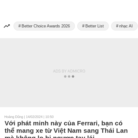
Better Choice Awards 2026
Better List
nhạc AI
Hoàng Dũng
|
14/02/2024 | 10:50
Với phát minh này của Ferrari, bạn có
thể mang xe từ Việt Nam sang Thái Lan
mà không lo bị ngược tay lái