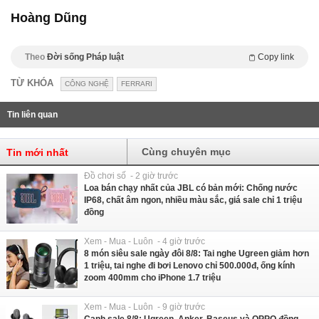
Hoàng Dũng
Theo
Đời sống Pháp luật
Copy link
TỪ KHÓA
CÔNG NGHỆ
FERRARI
Tin liên quan
Cùng chuyên mục
Tin mới nhất
Đồ chơi số - 2 giờ trước
Loa bán chạy nhất của JBL có bản mới: Chống nước
IP68, chất âm ngon, nhiều màu sắc, giá sale chỉ 1 triệu
đồng
Xem - Mua - Luôn - 4 giờ trước
8 món siêu sale ngày đôi 8/8: Tai nghe Ugreen giảm hơn
1 triệu, tai nghe đi bơi Lenovo chỉ 500.000đ, ống kính
zoom 400mm cho iPhone 1.7 triệu
Xem - Mua - Luôn - 9 giờ trước