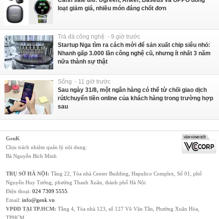
Canh sale 8/8: Ugreen, Anker, Baseus và OPPO đồng
loạt giảm giá, nhiều món đáng chốt đơn
Trà đá công nghệ - 9 giờ trước
Startup Nga tìm ra cách mới để sản xuất chip siêu nhỏ:
Nhanh gấp 3.000 lần công nghệ cũ, nhưng ít nhất 3 năm
nữa thành sự thật
Sống - 11 giờ trước
Sau ngày 31/8, một ngân hàng có thể từ chối giao dịch
rút/chuyển tiền online của khách hàng trong trường hợp
sau
GenK
Chịu trách nhiệm quản lý nội dung:
Bà Nguyễn Bích Minh
TRỤ SỞ HÀ NỘI:
Tầng 22, Tòa nhà Center Building, Hapulico Complex, Số 01, phố
Nguyễn Huy Tưởng, phường Thanh Xuân, thành phố Hà Nội
Điện thoại:
024 7309 5555
.
Email:
info@genk.vn
VPĐD TẠI TP.HCM:
Tầng 4, Tòa nhà 123, số 127 Võ Văn Tần, Phường Xuân Hòa,
TPHCM