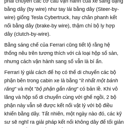
phải chuyển các cơ cấu vận hành của xe sang dạng
bằng dây (by wire) như tay lái bằng dây (Steer-by-
wire) giống Tesla Cybertruck, hay chân phanh kết
nối bằng dây (brake-by wire), thậm chí bộ ly hợp
dây (clutch-by-wire).
Bằng sáng chế của Ferrari cũng tiết lộ rằng hệ
thống nêu trên tương thích với cả loại hộp số sàn,
nhưng cách vận hành sang số vẫn là bí ẩn.
Ferrari lý giải cách để họ có thể di chuyển các bộ
phận bên trong cabin xe là bằng "
ít nhất một bánh
răng
" và một "
bộ phận gắn răng
" có bản lề. Khi vô
lăng và hộp số di chuyển cùng với ghế ngồi, 2 bộ
phận này vẫn sẽ được kết nối vật lý với bộ điều
khiển bằng dây. Tất nhiên, một ngày nào đó, các kỹ
sư sẽ nghĩ ra giải pháp kết nối không dây để tối giản