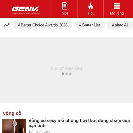
Mới
Hot
Mở rộng
Better Choice Awards 2026
Better List
nhạc AI
vòng cổ
Vòng cổ sexy mô phỏng hơi thở, đụng chạm của
bạn tình
10 năm trước