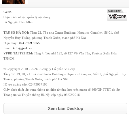
GenK
Chịu trách nhiệm quản lý nội dung:
Bà Nguyễn Bích Minh
TRỤ SỞ HÀ NỘI:
Tầng 22, Tòa nhà Center Building, Hapulico Complex, Số 01, phố
Nguyễn Huy Tưởng, phường Thanh Xuân, thành phố Hà Nội
Điện thoại:
024 7309 5555
.
Email:
info@genk.vn
VPĐD TẠI TP.HCM:
Tầng 4, Tòa nhà 123, số 127 Võ Văn Tần, Phường Xuân Hòa,
TPHCM
© Copyright 2010 - 2026 - Công ty Cổ phần VCCorp
Tầng 17, 19, 20, 21 Toà nhà Center Building - Hapulico Complex, Số 01, phố Nguyễn Huy
Tưởng, phường Thanh Xuân, thành phố Hà Nội
Hỗ trợ quảng cáo:
02473007108
Giấy phép thiết lập trang thông tin điện tử tổng hợp trên mạng số 460/GP-TTĐT do Sở
Thông tin và Truyền thông Hà Nội cấp ngày 03/02/2016
Xem bản Desktop