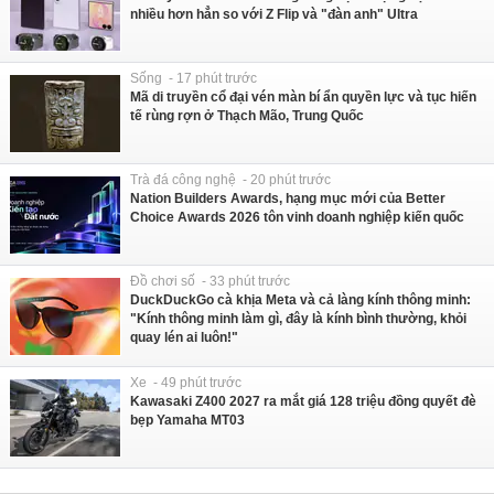
nhiều hơn hẳn so với Z Flip và "đàn anh" Ultra
Sống - 17 phút trước
Mã di truyền cổ đại vén màn bí ẩn quyền lực và tục hiến
tế rùng rợn ở Thạch Mão, Trung Quốc
Trà đá công nghệ - 20 phút trước
Nation Builders Awards, hạng mục mới của Better
Choice Awards 2026 tôn vinh doanh nghiệp kiến quốc
Đồ chơi số - 33 phút trước
DuckDuckGo cà khịa Meta và cả làng kính thông minh:
"Kính thông minh làm gì, đây là kính bình thường, khỏi
quay lén ai luôn!"
Xe - 49 phút trước
Kawasaki Z400 2027 ra mắt giá 128 triệu đồng quyết đè
bẹp Yamaha MT03