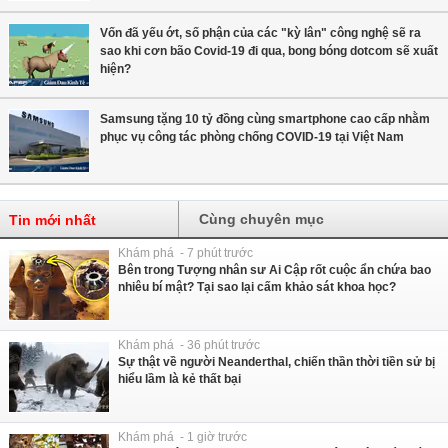
Vốn đã yếu ớt, số phận của các "kỳ lân" công nghệ sẽ ra
sao khi cơn bão Covid-19 đi qua, bong bóng dotcom sẽ xuất
hiện?
Samsung tặng 10 tỷ đồng cùng smartphone cao cấp nhằm
phục vụ công tác phòng chống COVID-19 tại Việt Nam
Cùng chuyên mục
Tin mới nhất
Khám phá - 7 phút trước
Bên trong Tượng nhân sư Ai Cập rốt cuộc ẩn chứa bao
nhiêu bí mật? Tại sao lại cấm khảo sát khoa học?
Khám phá - 36 phút trước
Sự thật về người Neanderthal, chiến thần thời tiền sử bị
hiểu lầm là kẻ thất bại
Khám phá - 1 giờ trước