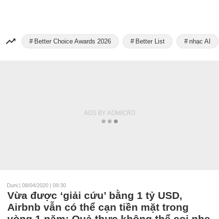
Better Choice Awards 2026
Better List
nhạc AI
Duni
|
08/04/2020 | 09:30
Vừa được ‘giải cứu’ bằng 1 tỷ USD,
Airbnb vẫn có thể cạn tiền mặt trong
vòng 1 năm: Quả thực không thể coi nhẹ