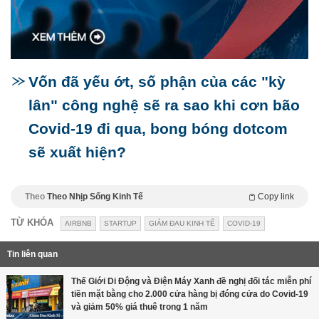
Vốn đã yếu ớt, số phận của các "kỳ
lân" công nghệ sẽ ra sao khi cơn bão
Covid-19 đi qua, bong bóng dotcom
sẽ xuất hiện?
Theo
Theo Nhịp Sống Kinh Tế
Copy link
TỪ KHÓA
AIRBNB
STARTUP
GIẢM ĐAU KINH TẾ
COVID-19
Tin liên quan
Thế Giới Di Động và Điện Máy Xanh đề nghị đối tác miễn phí
tiền mặt bằng cho 2.000 cửa hàng bị đóng cửa do Covid-19
và giảm 50% giá thuê trong 1 năm