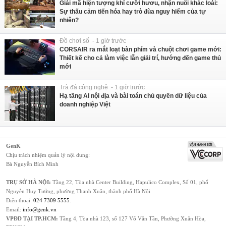
Giải mã hiện tượng khỉ cưỡi hươu, nhận nuôi khác loài:
Sự thấu cảm tiến hóa hay trò đùa nguy hiểm của tự
nhiên?
Đồ chơi số - 1 giờ trước
CORSAIR ra mắt loạt bàn phím và chuột chơi game mới:
Thiết kế cho cả làm việc lẫn giải trí, hướng đến game thủ
mới
Trà đá công nghệ - 1 giờ trước
Hạ tầng AI nội địa và bài toán chủ quyền dữ liệu của
doanh nghiệp Việt
GenK
Chịu trách nhiệm quản lý nội dung:
Bà Nguyễn Bích Minh
TRỤ SỞ HÀ NỘI:
Tầng 22, Tòa nhà Center Building, Hapulico Complex, Số 01, phố
Nguyễn Huy Tưởng, phường Thanh Xuân, thành phố Hà Nội
Điện thoại:
024 7309 5555
.
Email:
info@genk.vn
VPĐD TẠI TP.HCM:
Tầng 4, Tòa nhà 123, số 127 Võ Văn Tần, Phường Xuân Hòa,