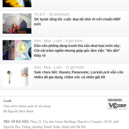
Tin ICT - 36 phút trước
SK hynix tăng tốc cuộc đua bộ nhớ AI với chuẩn HBF
mới
Xem - Mua - Luôn - 9 giờ trước
Dân văn phòng đang tranh thủ săn deal loạt món này:
Chỉ vài trăm nghìn nhưng giúp góc làm việc "lên đời"
thấy rõ
Xem - Mua - Luôn - 11 giờ trước
Sale chưa hết: Xiaomi, Panasonic, Lock&Lock vẫn còn
nhiều đồ gia dụng, chăm sóc cá nhân giá tốt
GenK
Chịu trách nhiệm quản lý nội dung:
Bà Nguyễn Bích Minh
TRỤ SỞ HÀ NỘI:
Tầng 22, Tòa nhà Center Building, Hapulico Complex, Số 01, phố
Nguyễn Huy Tưởng, phường Thanh Xuân, thành phố Hà Nội