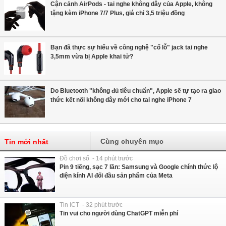
Cận cảnh AirPods - tai nghe không dây của Apple, không
tặng kèm iPhone 7/7 Plus, giá chỉ 3,5 triệu đồng
Bạn đã thực sự hiểu về công nghệ "cổ lỗ" jack tai nghe
3,5mm vừa bị Apple khai tử?
Do Bluetooth "không đủ tiêu chuẩn", Apple sẽ tự tạo ra giao
thức kết nối không dây mới cho tai nghe iPhone 7
Cùng chuyên mục
Tin mới nhất
Đồ chơi số - 14 phút trước
Pin 9 tiếng, sạc 7 lần: Samsung và Google chính thức lộ
diện kính AI đối đầu sản phẩm của Meta
Tin ICT - 32 phút trước
Tin vui cho người dùng ChatGPT miễn phí