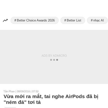
Better Choice Awards 2026
Better List
nhạc AI
Tân Phan
|
08/09/2016 | 07:50
Vừa mới ra mắt, tai nghe AirPods đã bị
"ném đá" tơi tả