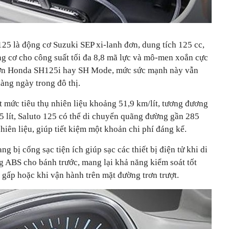
25 là động cơ Suzuki SEP xi-lanh đơn, dung tích 125 cc,
g cơ cho công suất tối đa 8,8 mã lực và mô-men xoắn cực
hơn Honda SH125i hay SH Mode, mức sức mạnh này vẫn
àng ngày trong đô thị.
 mức tiêu thụ nhiên liệu khoảng 51,9 km/lít, tương đương
5 lít, Saluto 125 có thể di chuyển quãng đường gần 285
hiên liệu, giúp tiết kiệm một khoản chi phí đáng kể.
g bị cổng sạc tiện ích giúp sạc các thiết bị điện tử khi di
 ABS cho bánh trước, mang lại khả năng kiểm soát tốt
 gấp hoặc khi vận hành trên mặt đường trơn trượt.