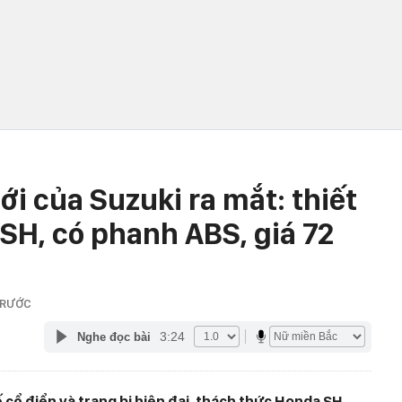
ới của Suzuki ra mắt: thiết
SH, có phanh ABS, giá 72
TRƯỚC
3:24
Nghe đọc bài
 cổ điển và trang bị hiện đại, thách thức Honda SH