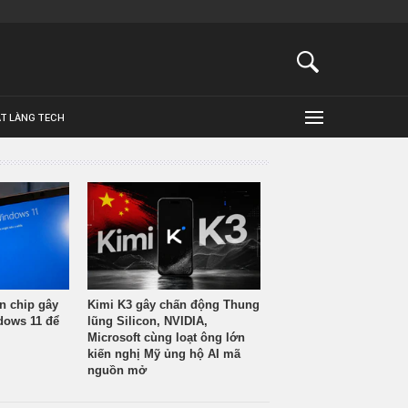
ẬT LÀNG TECH
n chip gây
Kimi K3 gây chấn động Thung
ndows 11 để
lũng Silicon, NVIDIA,
Microsoft cùng loạt ông lớn
kiến nghị Mỹ ủng hộ AI mã
nguồn mở