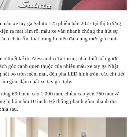
u mẫu xe tay ga Saluto 125 phiên bản 2027 tại thị trường
kiện ra mắt rầm rộ, mẫu xe vẫn nhanh chóng thu hút sự
ách châu Âu, loạt trang bị hiện đại cùng mức giá cạnh
 ở thiết kế do Alessandro Tartarini, nhà thiết kế người
 cách góc cạnh quen thuộc của nhiều mẫu xe tay ga Nhật
nét bo tròn mềm mại, đèn pha LED hình tròn, các chi tiết
cảm giác đậm chất xe tay ga Italy.
, rộng 690 mm, cao 1.090 mm, chiều cao yên 760 mm và
ang bị bộ mâm 10 inch. Hệ thống phanh gồm phanh đĩa
phía sau.