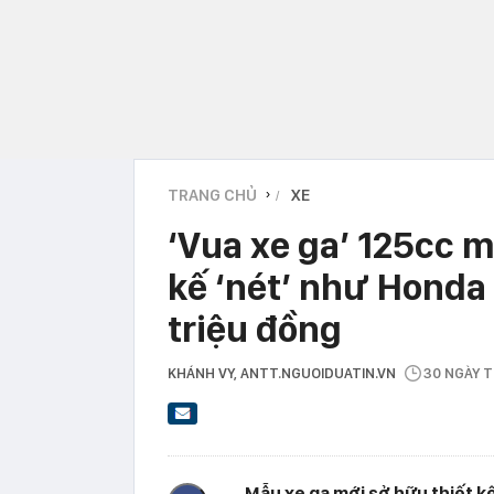
TRANG CHỦ
XE
›
‘Vua xe ga’ 125cc m
kế ‘nét’ như Honda 
triệu đồng
KHÁNH VY
, ANTT.NGUOIDUATIN.VN
30 NGÀY 
Mẫu xe ga mới sở hữu thiết kế