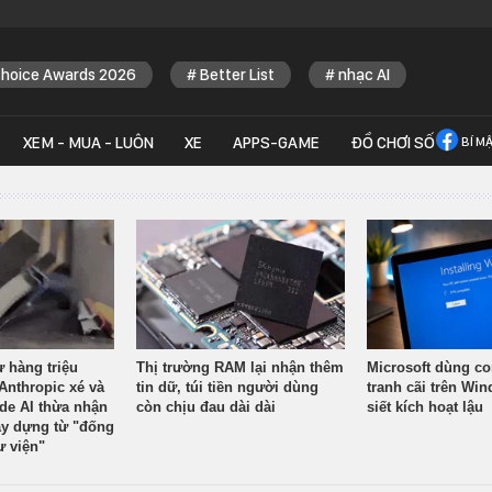
Choice Awards 2026
Better List
nhạc AI
XEM - MUA - LUÔN
XE
APPS-GAME
ĐỒ CHƠI SỐ
BÍ M
ừ hàng triệu
Thị trường RAM lại nhận thêm
Microsoft dùng co
Anthropic xé và
tin dữ, túi tiền người dùng
tranh cãi trên Wi
ude AI thừa nhận
còn chịu đau dài dài
siết kích hoạt lậu
y dựng từ "đống
ư viện"