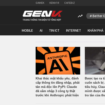
GAMEK
KENH14
CAFEBIZ
Better 
MOBILE
AI
TIN ICT
INTERNET
KHÁM PHÁ
Khai thác mật khẩu yếu, đánh
Được tạo ra t
cắp thông tin đăng nhập, phát
cuốn sách bị 
tán mã độc lên PyPI: Claude
tiêu hủy, Cla
đã xâm nhập 3 công ty thật
mình được xâ
trước khi Anthropic phát hiện
tro tàn của th