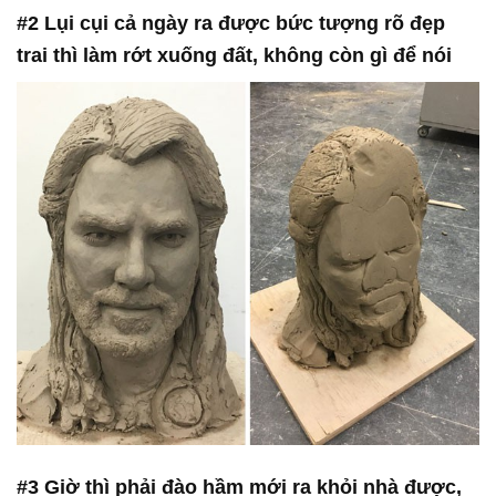
#2 Lụi cụi cả ngày ra được bức tượng rõ đẹp
trai thì làm rớt xuống đất, không còn gì để nói
#3 Giờ thì phải đào hầm mới ra khỏi nhà được,