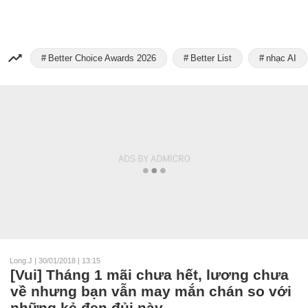
Better Choice Awards 2026
Better List
nhạc AI
Long.J
|
30/01/2018 | 13:15
[Vui] Tháng 1 mãi chưa hết, lương chưa
về nhưng bạn vẫn may mắn chán so với
những kẻ đen đủi này