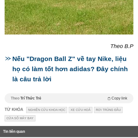
Theo B.P
Nếu "Dragon Ball Z" về tay Nike, liệu
họ có làm tốt hơn adidas? Đây chính
là câu trả lời
Theo
Trí Thức Trẻ
Copy link
TỪ KHÓA
NGHIÊN CỨU KHOA HỌC
XE CỨU HOẢ
RƠI TRÚNG ĐẦU
CỬA SỔ MÁY BAY
Tin liên quan