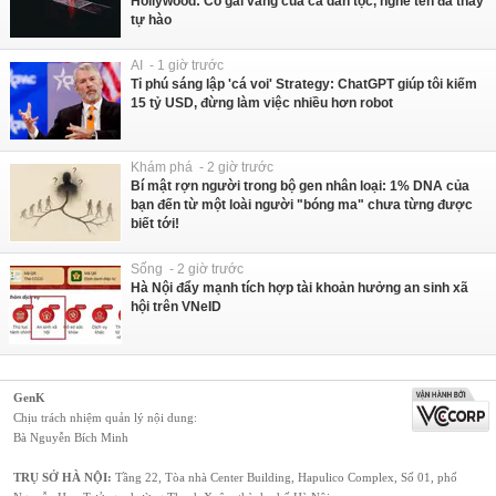
Hollywood: Cô gái vàng của cả dân tộc, nghe tên đã thấy
tự hào
AI - 1 giờ trước
Tỉ phú sáng lập 'cá voi' Strategy: ChatGPT giúp tôi kiếm
15 tỷ USD, đừng làm việc nhiều hơn robot
Khám phá - 2 giờ trước
Bí mật rợn người trong bộ gen nhân loại: 1% DNA của
bạn đến từ một loài người "bóng ma" chưa từng được
biết tới!
Sống - 2 giờ trước
Hà Nội đẩy mạnh tích hợp tài khoản hưởng an sinh xã
hội trên VNeID
GenK
Chịu trách nhiệm quản lý nội dung:
Bà Nguyễn Bích Minh
TRỤ SỞ HÀ NỘI:
Tầng 22, Tòa nhà Center Building, Hapulico Complex, Số 01, phố