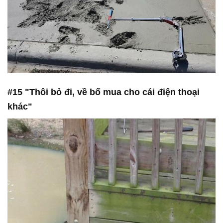
#15 "Thôi bỏ đi, về bố mua cho cái điện thoại
khác"