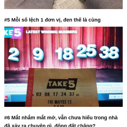
#5 Mỗi số lệch 1 đơn vị, đen thế là cùng
#6 Mắt nhắm mắt mở, vẫn chưa hiểu trong nhà
đã xảy ra chuyện gì, động đất chăng?