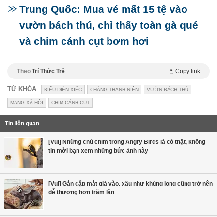
Trung Quốc: Mua vé mất 15 tệ vào
vườn bách thú, chỉ thấy toàn gà qué
và chim cánh cụt bơm hơi
Theo
Trí Thức Trẻ
Copy link
TỪ KHÓA
BIỂU DIỄN XIẾC
CHÀNG THANH NIÊN
VƯỜN BÁCH THÚ
MẠNG XÃ HỘI
CHIM CÁNH CỤT
Tin liên quan
[Vui] Những chú chim trong Angry Birds là có thật, không
tin mời bạn xem những bức ảnh này
[Vui] Gắn cặp mắt giả vào, xấu như khủng long cũng trở nên
dễ thương hơn trăm lần