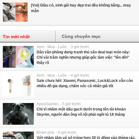
[Vui] Giàu có, xinh gái hay đẹp trai đều không bằng... may
mắn
Cùng chuyên mục
Tin mới nhất
Xem - Mua - Luôn - 3 giờ trước
Dân văn phòng đang tranh thủ săn deal loạt món này:
Chỉ vài trăm nghìn nhưng giúp góc làm việc "lên đời"
thấy rõ
Xem - Mua - Luôn - 4 giờ trước
Sale chưa hết: Xiaomi, Panasonic, Lock&Lock vẫn còn
nhiều đồ gia dụng, chăm sóc cá nhân giá tốt
Apps/Games - 5 giờ trước
Chỉ vì nhầm một dấu gạch dưới trong tên tài khoản
Skyrim, người đàn ông vô tội phải ngồi tù 18 tháng
Khám phá - 6 giờ trước
Vứt nhầm tấm vé số trúng hơn 30 tỷ đồng vào thùng rác,