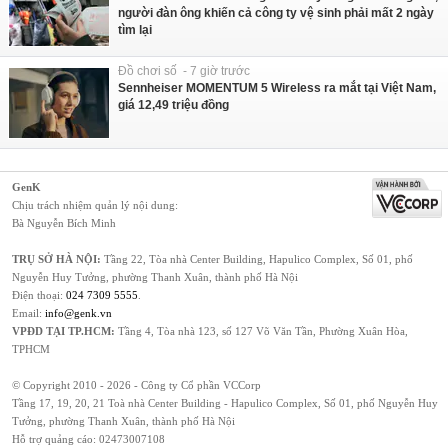
người đàn ông khiến cả công ty vệ sinh phải mất 2 ngày
tìm lại
Đồ chơi số - 7 giờ trước
Sennheiser MOMENTUM 5 Wireless ra mắt tại Việt Nam,
giá 12,49 triệu đồng
GenK
Chịu trách nhiệm quản lý nội dung:
Bà Nguyễn Bích Minh
TRỤ SỞ HÀ NỘI:
Tầng 22, Tòa nhà Center Building, Hapulico Complex, Số 01, phố
Nguyễn Huy Tưởng, phường Thanh Xuân, thành phố Hà Nội
Điện thoại:
024 7309 5555
.
Email:
info@genk.vn
VPĐD TẠI TP.HCM:
Tầng 4, Tòa nhà 123, số 127 Võ Văn Tần, Phường Xuân Hòa,
TPHCM
© Copyright 2010 - 2026 - Công ty Cổ phần VCCorp
Tầng 17, 19, 20, 21 Toà nhà Center Building - Hapulico Complex, Số 01, phố Nguyễn Huy
Tưởng, phường Thanh Xuân, thành phố Hà Nội
Hỗ trợ quảng cáo:
02473007108