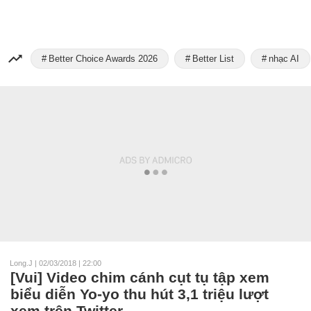
Better Choice Awards 2026
Better List
nhạc AI
Long.J
|
02/03/2018 | 22:00
[Vui] Video chim cánh cụt tụ tập xem
biểu diễn Yo-yo thu hút 3,1 triệu lượt
xem trên Twitter