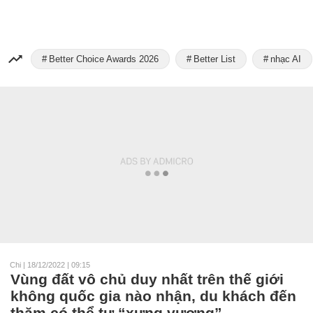
Better Choice Awards 2026
Better List
nhạc AI
Chi
|
18/12/2022 | 09:15
Vùng đất vô chủ duy nhất trên thế giới
không quốc gia nào nhận, du khách đến
thăm có thể tự “xưng vương”