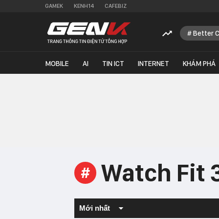
GAMEK
KENH14
CAFEBIZ
Better 
MOBILE
AI
TIN ICT
INTERNET
KHÁM PHÁ
Watch Fit 
#
Mới nhất