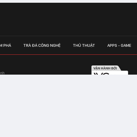
M PHÁ
TRÀ ĐÁ CÔNG NGHỆ
THỦ THUẬT
APPS - GAME
inh
Hapulico Complex, Số 01, phố Nguyễn
LIÊN HỆ QUẢN
 Văn Tần, Phường Xuân Hòa, TPHCM
Hotline hỗ trợ quảng cáo:
ico Complex, Số 01, phố Nguyễn Huy
Email:
giaitrixahoi@admicr
Hỗ trợ & CSKH: Admicro
 trên mạng số 460/GP-TTĐT do Sở Thông
Address: Tầng 20, Tòa nhà
01, phố Nguyễn Huy Tưởng