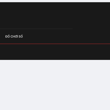
ĐỒ CHƠI SỐ
G CÁO
o.vn
 Center Building - Hapulico Complex, Số
, phường Thanh Xuân, thành phố Hà Nội