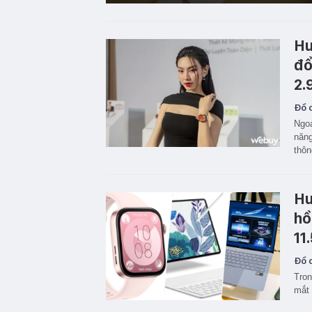
Hu
đổ
2.
Đồ c
Ngoạ
năng
thôn
Hu
hồ
11
Đồ c
Tron
mắt 