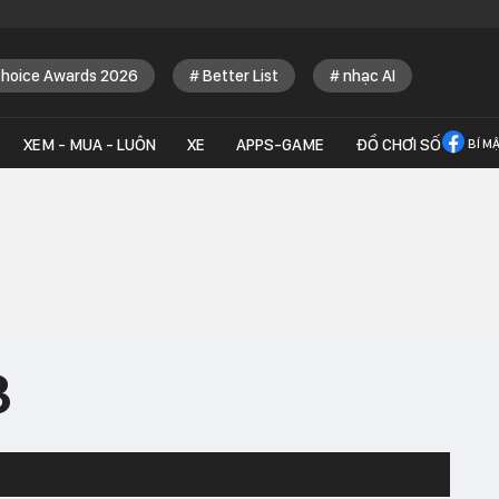
Choice Awards 2026
Better List
nhạc AI
XEM - MUA - LUÔN
XE
APPS-GAME
ĐỒ CHƠI SỐ
BÍ M
3