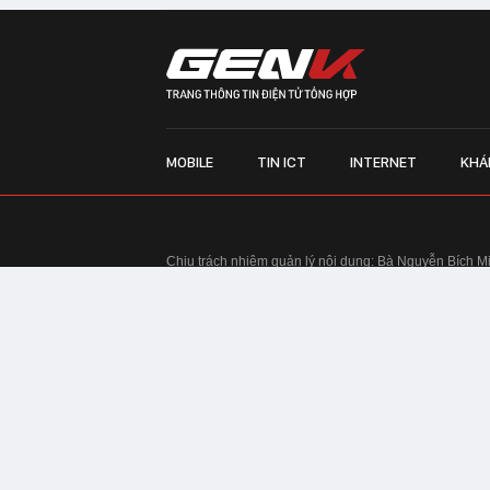
MOBILE
TIN ICT
INTERNET
KHÁ
Chịu trách nhiệm quản lý nội dung: Bà Nguyễn Bích M
TRỤ SỞ HÀ NỘI:
Tầng 22, Tòa nhà Center Building, 
Huy Tưởng, phường Thanh Xuân, thành phố Hà Nội
Điện thoại: 024 7309 5555.
Email:
info@genk.vn
VPĐD TẠI TP.HCM:
Tầng 4, Tòa nhà 123, số 127 Võ
© Copyright 2010 - 2026 - Công ty Cổ phần VCCorp
Tầng 17, 19, 20, 21 Toà nhà Center Building - Hapul
Tưởng, phường Thanh Xuân, thành phố Hà Nội
Giấy phép thiết lập trang thông tin điện tử tổng hợp
tin và Truyền thông Hà Nội cấp ngày 03/02/2016