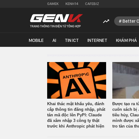
GAMEK
KENH14
CAFEBIZ
Better 
MOBILE
AI
TIN ICT
INTERNET
KHÁM PHÁ
Khai thác mật khẩu yếu, đánh
Được tạo ra t
cắp thông tin đăng nhập, phát
cuốn sách bị 
tán mã độc lên PyPI: Claude
tiêu hủy, Cla
đã xâm nhập 3 công ty thật
mình được xâ
trước khi Anthropic phát hiện
tro tàn của th