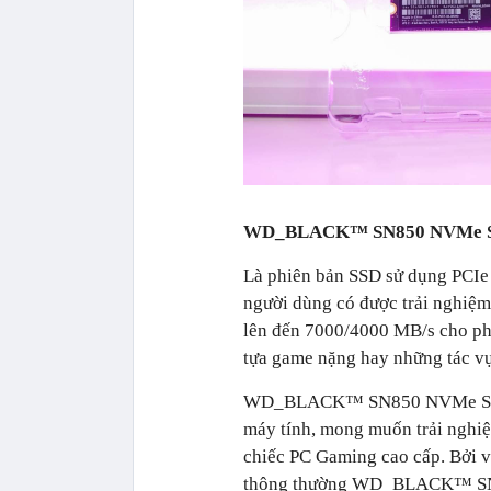
WD_BLACK™ SN850 NVMe 
Là phiên bản SSD sử dụng PC
người dùng có được trải nghiệm 
lên đến 7000/4000 MB/s cho phé
tựa game nặng hay những tác vụ
WD_BLACK™ SN850 NVMe SSD h
máy tính, mong muốn trải nghiệ
chiếc PC Gaming cao cấp. Bởi v
thông thường WD_BLACK™ SN85