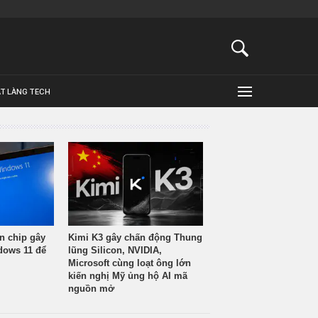
ẬT LÀNG TECH
n chip gây
Kimi K3 gây chấn động Thung
ndows 11 để
lũng Silicon, NVIDIA,
Microsoft cùng loạt ông lớn
kiến nghị Mỹ ủng hộ AI mã
nguồn mở