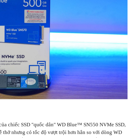
p của chiếc SSD "quốc dân" WD Blue™ SN550 NVMe SSD,
 thở nhưng có tốc độ vượt trội hơn hẳn so với dòng WD