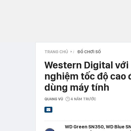
TRANG CHỦ
ĐỒ CHƠI SỐ
›
Western Digital vớ
nghiệm tốc độ cao 
dùng máy tính
QUANG VŨ
4 NĂM TRƯỚC
WD Green SN350, WD Blue SN