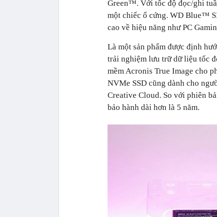
Green™. Với tốc độ đọc/ghi tuầ
một chiếc ổ cứng. WD Blue™ S
cao về hiệu năng như PC Gamin
Là một sản phẩm được định hướ
trải nghiệm lưu trữ dữ liệu t
mềm Acronis True Image cho p
NVMe SSD cũng dành cho người
Creative Cloud. So với phiên 
bảo hành dài hơn là 5 năm.