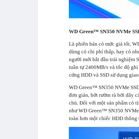
WD Green™ SN350 NVMe SS
Là phiên bản có mức giá tốt,
dùng có chi phí thấp, hay có n
người mới bắt đầu trải nghiệ
tuần tự 2400MB/s và tốc độ ghi 
cứng HDD và SSD sử dụng giao 
WD Green™ SN350 NVMe SSD cũn
đơn giản, bớt rườm rà bởi dây c
chủ. Đối với một sản phẩm có tí
như WD Green™ SN350 NVMe SSD
toàn hơn một chiếc HDD thông 