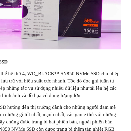
SSD
Ie thế hệ thứ 4, WD_BLACK™ SN850 NVMe SSD cho phép
lưu trữ với hiệu suất cực nhanh. Tốc độ đọc ghi tuần tự
p những tác vụ sử dụng nhiều dữ liệu như tải lên hệ các
 hình ảnh và đồ họa có dung lượng lớn.
ướng đến thị trường dành cho những người đam mê
m những gì tốt nhất, mạnh nhất, các game thủ với những
ậy chúng được trang bị hai phiên bản, ngoài phiên bản
0 NVMe SSD còn được trang bị thêm tản nhiệt RGB