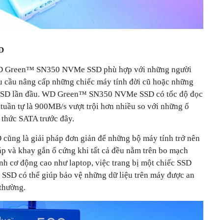
D
 WD Green™ SN350 NVMe SSD phù hợp với những người
hu cầu nâng cấp những chiếc máy tính đời cũ hoặc những
m SSD lần đầu. WD Green™ SN350 NVMe SSD có tốc độ đọc
tuần tự là 900MB/s vượt trội hơn nhiều so với những ổ
thức SATA trước đây.
g là giải pháp đơn giản để những bộ máy tính trở nên
áp và khay gắn ổ cứng khi tất cả đều nằm trên bo mạch
nh cơ động cao như laptop, việc trang bị một chiếc SSD
 có thể giúp bảo vệ những dữ liệu trên máy được an
thường.