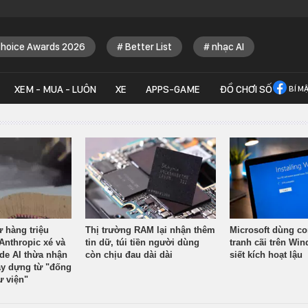
Choice Awards 2026
Better List
nhạc AI
XEM - MUA - LUÔN
XE
APPS-GAME
ĐỒ CHƠI SỐ
BÍ M
ừ hàng triệu
Thị trường RAM lại nhận thêm
Microsoft dùng co
Anthropic xé và
tin dữ, túi tiền người dùng
tranh cãi trên Wi
ude AI thừa nhận
còn chịu đau dài dài
siết kích hoạt lậu
y dựng từ "đống
ư viện"