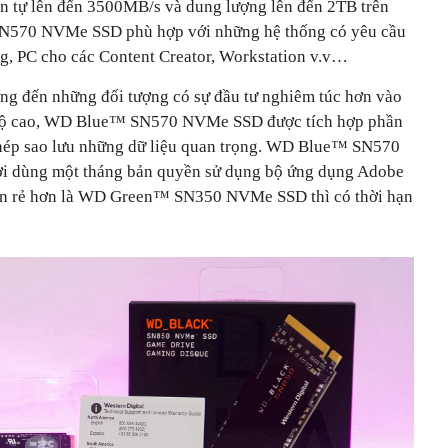
n tự lên đến 3500MB/s và dung lượng lên đến 2TB trên
N570 NVMe SSD phù hợp với những hệ thống có yêu cầu
g, PC cho các Content Creator, Workstation v.v…
ng đến những đối tượng có sự đầu tư nghiêm túc hơn vào
ốc độ cao, WD Blue™ SN570 NVMe SSD được tích hợp phần
hép sao lưu những dữ liệu quan trọng. WD Blue™ SN570
 dùng một tháng bản quyền sử dụng bộ ứng dụng Adobe
bản rẻ hơn là WD Green™ SN350 NVMe SSD thì có thời hạn