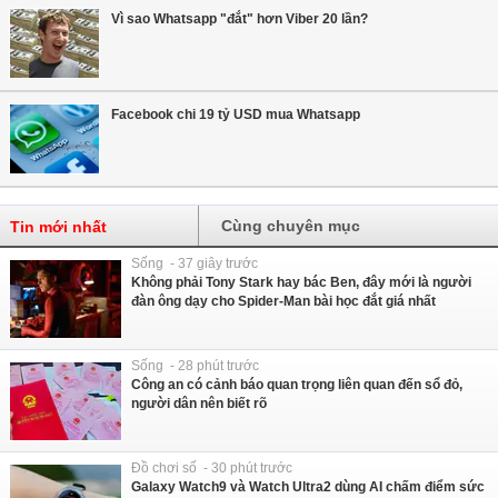
Vì sao Whatsapp "đắt" hơn Viber 20 lần?
Facebook chi 19 tỷ USD mua Whatsapp
Cùng chuyên mục
Tin mới nhất
Sống - 37 giây trước
Không phải Tony Stark hay bác Ben, đây mới là người
đàn ông dạy cho Spider-Man bài học đắt giá nhất
Sống - 28 phút trước
Công an có cảnh báo quan trọng liên quan đến sổ đỏ,
người dân nên biết rõ
Đồ chơi số - 30 phút trước
Galaxy Watch9 và Watch Ultra2 dùng AI chấm điểm sức