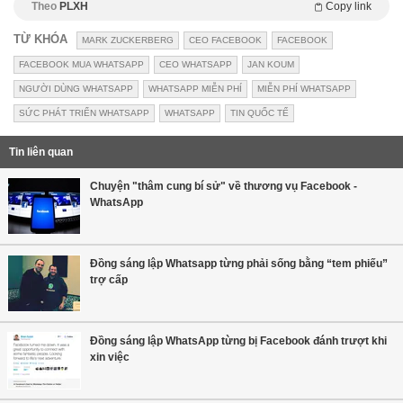
Theo
PLXH
Copy link
TỪ KHÓA
MARK ZUCKERBERG
CEO FACEBOOK
FACEBOOK
FACEBOOK MUA WHATSAPP
CEO WHATSAPP
JAN KOUM
NGƯỜI DÙNG WHATSAPP
WHATSAPP MIỄN PHÍ
MIỄN PHÍ WHATSAPP
SỨC PHÁT TRIỂN WHATSAPP
WHATSAPP
TIN QUỐC TẾ
Tin liên quan
Chuyện "thâm cung bí sử" về thương vụ Facebook -
WhatsApp
Đồng sáng lập Whatsapp từng phải sống bằng “tem phiếu”
trợ cấp
Đồng sáng lập WhatsApp từng bị Facebook đánh trượt khi
xin việc