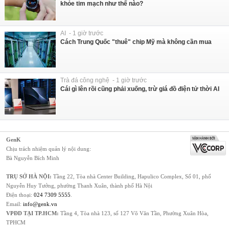
khỏe tim mạch như thế nào?
AI - 1 giờ trước
Cách Trung Quốc "thuê" chip Mỹ mà không cần mua
Trà đá công nghệ - 1 giờ trước
Cái gì lên rồi cũng phải xuống, trừ giá đồ điện tử thời AI
GenK
Chịu trách nhiệm quản lý nội dung:
Bà Nguyễn Bích Minh
TRỤ SỞ HÀ NỘI:
Tầng 22, Tòa nhà Center Building, Hapulico Complex, Số 01, phố
Nguyễn Huy Tưởng, phường Thanh Xuân, thành phố Hà Nội
Điện thoại:
024 7309 5555
.
Email:
info@genk.vn
VPĐD TẠI TP.HCM:
Tầng 4, Tòa nhà 123, số 127 Võ Văn Tần, Phường Xuân Hòa,
TPHCM