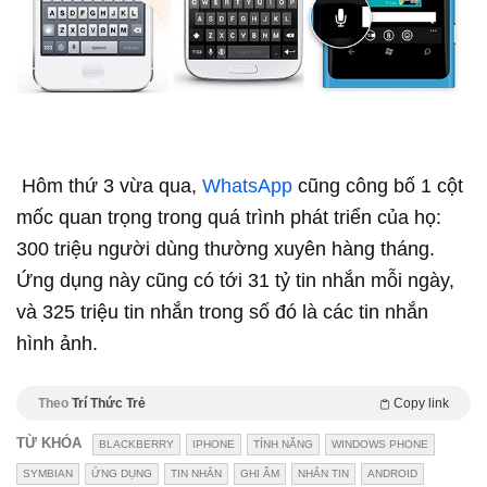
Hôm thứ 3 vừa qua,
WhatsApp
cũng công bố 1 cột
mốc quan trọng trong quá trình phát triển của họ:
300 triệu người dùng thường xuyên hàng tháng.
Ứng dụng này cũng có tới 31 tỷ tin nhắn mỗi ngày,
và 325 triệu tin nhắn trong số đó là các tin nhắn
hình ảnh.
Theo
Trí Thức Trẻ
Copy link
TỪ KHÓA
BLACKBERRY
IPHONE
TÍNH NĂNG
WINDOWS PHONE
SYMBIAN
ỨNG DỤNG
TIN NHẮN
GHI ÂM
NHẮN TIN
ANDROID