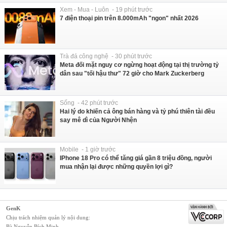
Xem - Mua - Luôn - 19 phút trước
7 điện thoại pin trên 8.000mAh "ngon" nhất 2026
Trà đá công nghệ - 30 phút trước
Meta đối mặt nguy cơ ngừng hoạt động tại thị trường tỷ
dân sau "tối hậu thư" 72 giờ cho Mark Zuckerberg
Sống - 42 phút trước
Hai lý do khiến cả ông bán hàng và tỷ phú thiên tài đều
say mê dì của Người Nhện
Mobile - 1 giờ trước
IPhone 18 Pro có thể tăng giá gần 8 triệu đồng, người
mua nhận lại được những quyền lợi gì?
GenK
Chịu trách nhiệm quản lý nội dung:
Bà Nguyễn Bích Minh