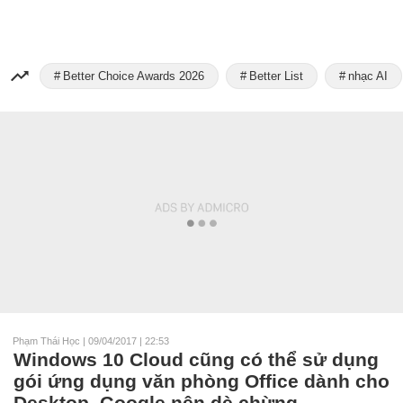
Better Choice Awards 2026
Better List
nhạc AI
Phạm Thái Học
|
09/04/2017 | 22:53
Windows 10 Cloud cũng có thể sử dụng
gói ứng dụng văn phòng Office dành cho
Desktop, Google nên dè chừng