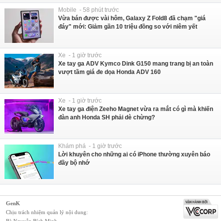
Mobile - 58 phút trước
Vừa bán được vài hôm, Galaxy Z Fold8 đã chạm "giá
đáy" mới: Giảm gần 10 triệu đồng so với niêm yết
Xe - 1 giờ trước
Xe tay ga ADV Kymco Dink G150 mang trang bị an toàn
vượt tầm giá đe dọa Honda ADV 160
Xe - 1 giờ trước
Xe tay ga điện Zeeho Magnet vừa ra mắt có gì mà khiến
đàn anh Honda SH phải dè chừng?
Khám phá - 1 giờ trước
Lời khuyên cho những ai có iPhone thường xuyên báo
đầy bộ nhớ
GenK
Chịu trách nhiệm quản lý nội dung:
Bà Nguyễn Bích Minh