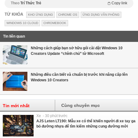
Theo
Trí Thức Trẻ
Copy link
TỪ KHÓA
KHO ỨNG DỤNG
CHROME OS
ỨNG DỤNG VĂN PHÒNG
WINDOWS 10 CLOUD
CHROMEBOOK
Tin liên quan
Những cách giúp bạn sở hữu gói cài đặt Windows 10
Creators Update “chính chủ” từ Microsoft
Những điều cần biết và chuẩn bị trước khi nâng cấp lên
Windows 10 Creators
Cùng chuyên mục
Tin mới nhất
Xe - 30 phút trước
AJS Leten LT190: Mẫu xe có thể khiến người đi xe tay ga
bỏ đường nhựa để tìm kiếm những cung đường mới