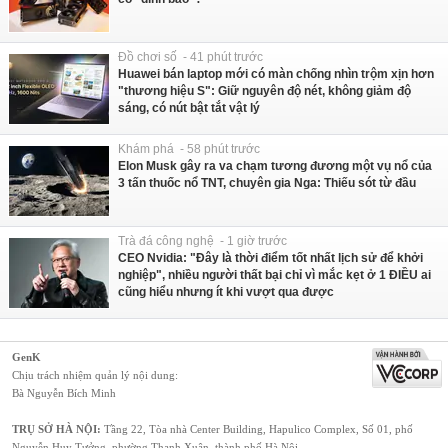
Đồ chơi số - 41 phút trước
Huawei bán laptop mới có màn chống nhìn trộm xịn hơn
"thương hiệu S": Giữ nguyên độ nét, không giảm độ
sáng, có nút bật tắt vật lý
Khám phá - 58 phút trước
Elon Musk gây ra va chạm tương đương một vụ nổ của
3 tấn thuốc nổ TNT, chuyên gia Nga: Thiếu sót từ đầu
Trà đá công nghệ - 1 giờ trước
CEO Nvidia: "Đây là thời điểm tốt nhất lịch sử để khởi
nghiệp", nhiều người thất bại chỉ vì mắc kẹt ở 1 ĐIỀU ai
cũng hiểu nhưng ít khi vượt qua được
GenK
Chịu trách nhiệm quản lý nội dung:
Bà Nguyễn Bích Minh
TRỤ SỞ HÀ NỘI:
Tầng 22, Tòa nhà Center Building, Hapulico Complex, Số 01, phố
Nguyễn Huy Tưởng, phường Thanh Xuân, thành phố Hà Nội