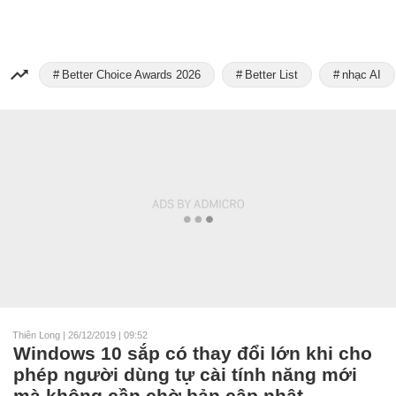
Better Choice Awards 2026
Better List
nhạc AI
Thiên Long
|
26/12/2019 | 09:52
Windows 10 sắp có thay đổi lớn khi cho
phép người dùng tự cài tính năng mới
mà không cần chờ bản cập nhật