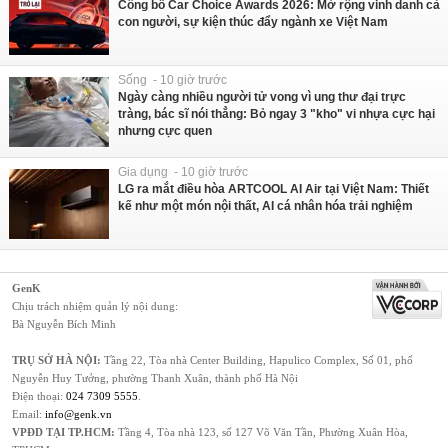
Công bố Car Choice Awards 2026: Mở rộng vinh danh cả
con người, sự kiện thúc đẩy ngành xe Việt Nam
Sống - 10 giờ trước
Ngày càng nhiều người tử vong vì ung thư đại trực
tràng, bác sĩ nói thẳng: Bỏ ngay 3 "kho" vi nhựa cực hại
nhưng cực quen
Gia dụng - 10 giờ trước
LG ra mắt điều hòa ARTCOOL AI Air tại Việt Nam: Thiết
kế như một món nội thất, AI cá nhân hóa trải nghiệm
GenK
Chịu trách nhiệm quản lý nội dung:
Bà Nguyễn Bích Minh
TRỤ SỞ HÀ NỘI:
Tầng 22, Tòa nhà Center Building, Hapulico Complex, Số 01, phố
Nguyễn Huy Tưởng, phường Thanh Xuân, thành phố Hà Nội
Điện thoại:
024 7309 5555
.
Email:
info@genk.vn
VPĐD TẠI TP.HCM:
Tầng 4, Tòa nhà 123, số 127 Võ Văn Tần, Phường Xuân Hòa,