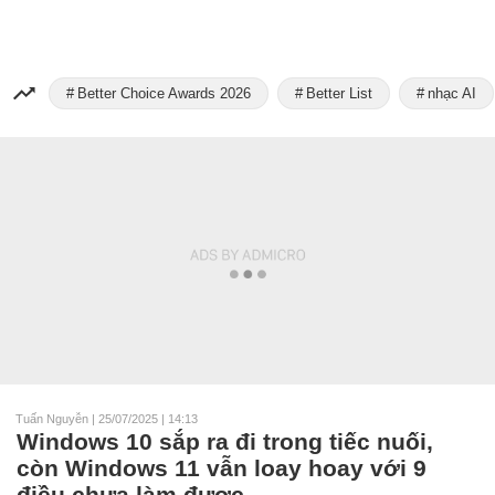
Better Choice Awards 2026
Better List
nhạc AI
Tuấn Nguyễn
|
25/07/2025 | 14:13
Windows 10 sắp ra đi trong tiếc nuối,
còn Windows 11 vẫn loay hoay với 9
điều chưa làm được