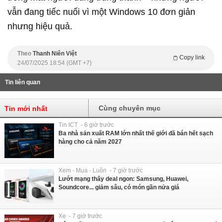
vẫn đang tiếc nuối vì một Windows 10 đơn giản
nhưng hiệu quả.
Theo
Thanh Niên Việt
Copy link
24/07/2025 18:54 (GMT +7)
Tin liên quan
Cùng chuyên mục
Tin mới nhất
Tin ICT - 6 giờ trước
Ba nhà sản xuất RAM lớn nhất thế giới đã bán hết sạch
hàng cho cả năm 2027
Xem - Mua - Luôn - 7 giờ trước
Lướt mạng thấy deal ngon: Samsung, Huawei,
Soundcore... giảm sâu, có món gần nửa giá
Xe - 7 giờ trước