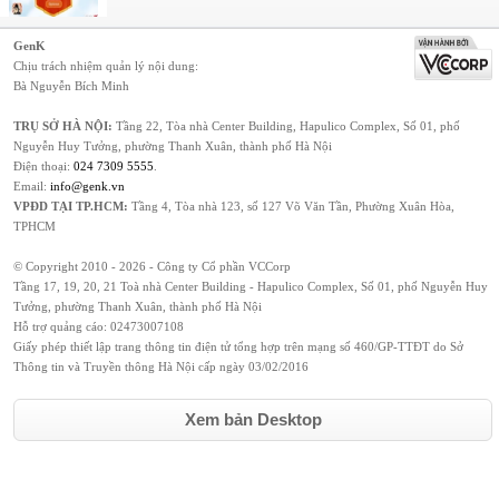
GenK
Chịu trách nhiệm quản lý nội dung:
Bà Nguyễn Bích Minh
TRỤ SỞ HÀ NỘI:
Tầng 22, Tòa nhà Center Building, Hapulico Complex, Số 01, phố
Nguyễn Huy Tưởng, phường Thanh Xuân, thành phố Hà Nội
Điện thoại:
024 7309 5555
.
Email:
info@genk.vn
VPĐD TẠI TP.HCM:
Tầng 4, Tòa nhà 123, số 127 Võ Văn Tần, Phường Xuân Hòa,
TPHCM
© Copyright 2010 - 2026 - Công ty Cổ phần VCCorp
Tầng 17, 19, 20, 21 Toà nhà Center Building - Hapulico Complex, Số 01, phố Nguyễn Huy
Tưởng, phường Thanh Xuân, thành phố Hà Nội
Hỗ trợ quảng cáo:
02473007108
Giấy phép thiết lập trang thông tin điện tử tổng hợp trên mạng số 460/GP-TTĐT do Sở
Thông tin và Truyền thông Hà Nội cấp ngày 03/02/2016
Xem bản Desktop