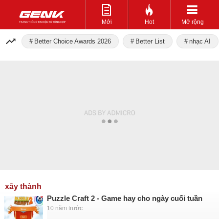
Mới
Hot
Mở rộng
Better Choice Awards 2026
Better List
nhạc AI
xây thành
Puzzle Craft 2 - Game hay cho ngày cuối tuần
10 năm trước