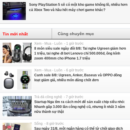
Sony PlayStation 5 sẽ có một kho game khổng lồ, nhiều hơn
cả Xbox Two và hầu hết máy chơi game khác?
Cùng chuyên mục
Tin mới nhất
Xem - Mua - Luôn - 1 giờ trước
8 món siêu sale ngày đôi 8/8: Tai nghe Ugreen giảm hơn
1 triệu, tai nghe đi bơi Lenovo chỉ 500.000đ, ống kính
zoom 400mm cho iPhone 1.7 triệu
Xem - Mua - Luôn - 6 giờ trước
Canh sale 8/8: Ugreen, Anker, Baseus và OPPO đồng
loạt giảm giá, nhiều món đáng chốt đơn
Trà đá công nghệ - 7 giờ trước
Startup Nga tìm ra cách mới để sản xuất chip siêu nhỏ:
Nhanh gấp 3.000 lần công nghệ cũ, nhưng ít nhất 3 năm
nữa thành sự thật
Sống - 8 giờ trước
Sau ngày 31/8, một ngân hàng có thể từ chối giao dịch