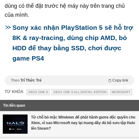
dùng có thể đặt trước hệ máy này trên trang chủ
của mình.
Sony xác nhận PlayStation 5 sẽ hỗ trợ
8K & ray-tracing, dùng chip AMD, bỏ
HDD để thay bằng SSD, chơi được
game PS4
Theo
Trí Thức Trẻ
Copy link
TỪ KHÓA
XBOX ONE S
XBOX ONE S ALL-DIGITAL EDITION
MICROSOFT
Tin liên quan
Từ chỗ bỏ mặc Windows để phát hành game độc quyền cho
Xbox, vì sao Microsoft nay lại mang đầy đủ bộ sưu tập Halo
lên Steam?