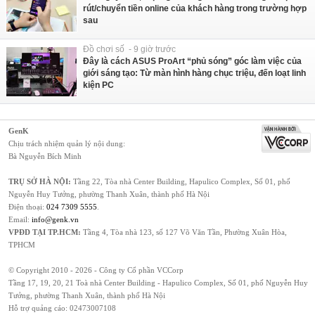
rút/chuyển tiền online của khách hàng trong trường hợp
sau
Đồ chơi số - 9 giờ trước
Đây là cách ASUS ProArt “phủ sóng” góc làm việc của
giới sáng tạo: Từ màn hình hàng chục triệu, đến loạt linh
kiện PC
GenK
Chịu trách nhiệm quản lý nội dung:
Bà Nguyễn Bích Minh
TRỤ SỞ HÀ NỘI:
Tầng 22, Tòa nhà Center Building, Hapulico Complex, Số 01, phố
Nguyễn Huy Tưởng, phường Thanh Xuân, thành phố Hà Nội
Điện thoại:
024 7309 5555
.
Email:
info@genk.vn
VPĐD TẠI TP.HCM:
Tầng 4, Tòa nhà 123, số 127 Võ Văn Tần, Phường Xuân Hòa,
TPHCM
© Copyright 2010 - 2026 - Công ty Cổ phần VCCorp
Tầng 17, 19, 20, 21 Toà nhà Center Building - Hapulico Complex, Số 01, phố Nguyễn Huy
Tưởng, phường Thanh Xuân, thành phố Hà Nội
Hỗ trợ quảng cáo:
02473007108