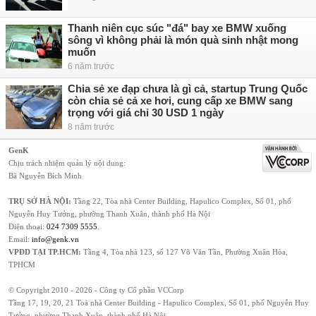
Thanh niên cục súc "đá" bay xe BMW xuống
sông vì không phải là món quà sinh nhật mong
muốn
6 năm trước
Chia sẻ xe đạp chưa là gì cả, startup Trung Quốc
còn chia sẻ cả xe hơi, cung cấp xe BMW sang
trọng với giá chỉ 30 USD 1 ngày
8 năm trước
GenK
Chịu trách nhiệm quản lý nội dung:
Bà Nguyễn Bích Minh
TRỤ SỞ HÀ NỘI:
Tầng 22, Tòa nhà Center Building, Hapulico Complex, Số 01, phố
Nguyễn Huy Tưởng, phường Thanh Xuân, thành phố Hà Nội
Điện thoại:
024 7309 5555
.
Email:
info@genk.vn
VPĐD TẠI TP.HCM:
Tầng 4, Tòa nhà 123, số 127 Võ Văn Tần, Phường Xuân Hòa,
TPHCM
© Copyright 2010 - 2026 - Công ty Cổ phần VCCorp
Tầng 17, 19, 20, 21 Toà nhà Center Building - Hapulico Complex, Số 01, phố Nguyễn Huy
Tưởng, phường Thanh Xuân, thành phố Hà Nội