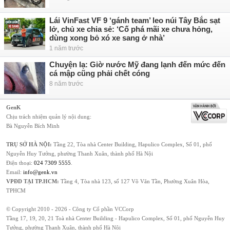
Lái VinFast VF 9 ‘gánh team’ leo núi Tây Bắc sạt
lở, chủ xe chia sẻ: ‘Cố phá mãi xe chưa hỏng,
dùng xong bỏ xó xe sang ở nhà’
1 năm trước
Chuyện lạ: Giờ nước Mỹ đang lạnh đến mức đến
cá mập cũng phải chết cóng
8 năm trước
GenK
Chịu trách nhiệm quản lý nội dung:
Bà Nguyễn Bích Minh
TRỤ SỞ HÀ NỘI:
Tầng 22, Tòa nhà Center Building, Hapulico Complex, Số 01, phố
Nguyễn Huy Tưởng, phường Thanh Xuân, thành phố Hà Nội
Điện thoại:
024 7309 5555
.
Email:
info@genk.vn
VPĐD TẠI TP.HCM:
Tầng 4, Tòa nhà 123, số 127 Võ Văn Tần, Phường Xuân Hòa,
TPHCM
© Copyright 2010 - 2026 - Công ty Cổ phần VCCorp
Tầng 17, 19, 20, 21 Toà nhà Center Building - Hapulico Complex, Số 01, phố Nguyễn Huy
Tưởng, phường Thanh Xuân, thành phố Hà Nội