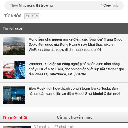
Theo
Nhịp sống thị trường
Copy link
TỪ KHÓA
XE ĐIỆN
Tin liên quan
Mong làm chủ nguồn pin xe điện, các 'ông lớn' Trung Quốc
đổ xô đến quốc gia Đông Nam Á này khai thác niken -
VinFast cũng tích cực đi tìm nguồn cung mới
Vndirect: Xe điện và công nghiệp bán dẫn định hình dòng
chảy FDI vào ASEAN, doanh nghiệp Việt kịp bắt ''trend" gọi
tên VinFast, Geleximco, FPT, Viettel
Elon Musk tích hợp thành công Steam lên xe Tesla, đưa
hàng ngàn game lên xe điện Model S và Model X đời mới
Cùng chuyên mục
Tin mới nhất
Đồ chơi số - 27 phút trước