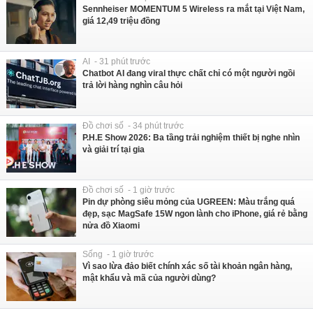
Sennheiser MOMENTUM 5 Wireless ra mắt tại Việt Nam,
giá 12,49 triệu đồng
AI - 31 phút trước
Chatbot AI đang viral thực chất chỉ có một người ngồi
trả lời hàng nghìn câu hỏi
Đồ chơi số - 34 phút trước
P.H.E Show 2026: Ba tầng trải nghiệm thiết bị nghe nhìn
và giải trí tại gia
Đồ chơi số - 1 giờ trước
Pin dự phòng siêu mỏng của UGREEN: Màu trắng quá
đẹp, sạc MagSafe 15W ngon lành cho iPhone, giá rẻ bằng
nửa đồ Xiaomi
Sống - 1 giờ trước
Vì sao lừa đảo biết chính xác số tài khoản ngân hàng,
mật khẩu và mã của người dùng?