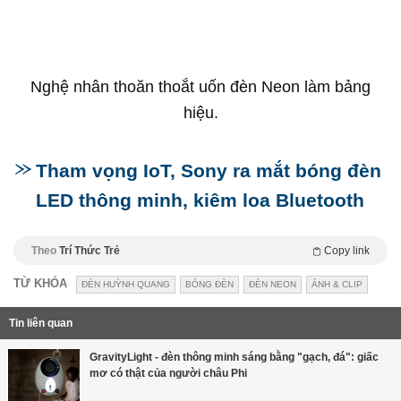
Nghệ nhân thoăn thoắt uốn đèn Neon làm bảng
hiệu.
Tham vọng IoT, Sony ra mắt bóng đèn
LED thông minh, kiêm loa Bluetooth
Theo
Trí Thức Trẻ
Copy link
TỪ KHÓA
ĐÈN HUỲNH QUANG
BÓNG ĐÈN
ĐÈN NEON
ẢNH & CLIP
Tin liên quan
GravityLight - đèn thông minh sáng bằng "gạch, đá": giấc
mơ có thật của người châu Phi