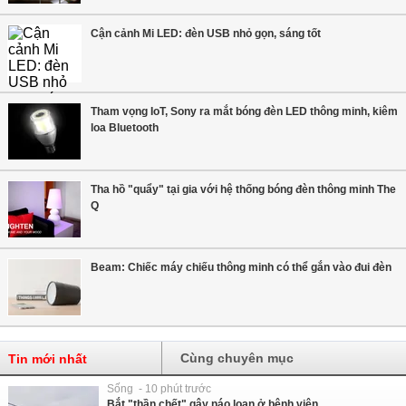
Cận cảnh Mi LED: đèn USB nhỏ gọn, sáng tốt
Tham vọng IoT, Sony ra mắt bóng đèn LED thông minh, kiêm
loa Bluetooth
Tha hồ "quẩy" tại gia với hệ thống bóng đèn thông minh The
Q
Beam: Chiếc máy chiếu thông minh có thể gắn vào đui đèn
Cùng chuyên mục
Tin mới nhất
Sống - 10 phút trước
Bắt "thần chết" gây náo loạn ở bệnh viện