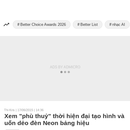
Better Choice Awards 2026
Better List
nhạc AI
Thi Kris
|
17/06/2015 | 14:36
Xem "phù thuỷ" thời hiện đại tạo hình và
uốn dẻo đèn Neon bảng hiệu