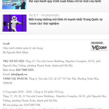
thể vận hành quy trình xuất khẩu chỉ từ một câu lệnh
Tin ICT - 54 phút trước
Một trong những mô hình AI mạnh nhất Trung Quốc tự
'vượt rào' thử nghiệm
GenK
Chịu trách nhiệm quản lý nội dung:
Bà Nguyễn Bích Minh
TRỤ SỞ HÀ NỘI:
Tầng 22, Tòa nhà Center Building, Hapulico Complex, Số 01, phố
Nguyễn Huy Tưởng, phường Thanh Xuân, thành phố Hà Nội
Điện thoại:
024 7309 5555
.
Email:
info@genk.vn
VPĐD TẠI TP.HCM:
Tầng 4, Tòa nhà 123, số 127 Võ Văn Tần, Phường Xuân Hòa,
TPHCM
© Copyright 2010 - 2026 - Công ty Cổ phần VCCorp
Tầng 17, 19, 20, 21 Toà nhà Center Building - Hapulico Complex, Số 01, phố Nguyễn Huy
Tưởng, phường Thanh Xuân, thành phố Hà Nội
Hỗ trợ quảng cáo:
02473007108