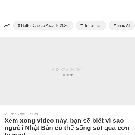
Better Choice Awards 2026
Better List
nhạc AI
PV
|
31/07/2016 | 11:43
Xem xong video này, bạn sẽ biết vì sao
người Nhật Bản có thể sống sót qua cơn
lũ quét