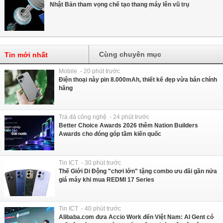
Nhật Bản tham vọng chế tạo thang máy lên vũ trụ
Cùng chuyên mục
Tin mới nhất
Mobile - 20 phút trước
Điện thoại này pin 8.000mAh, thiết kế đẹp vừa bán chính
hãng
Trà đá công nghệ - 24 phút trước
Better Choice Awards 2026 thêm Nation Builders
Awards cho đóng góp tầm kiến quốc
Tin ICT - 30 phút trước
Thế Giới Di Động "chơi lớn" tặng combo ưu đãi gần nửa
giá máy khi mua REDMI 17 Series
Tin ICT - 40 phút trước
Alibaba.com đưa Accio Work đến Việt Nam: AI Gent có