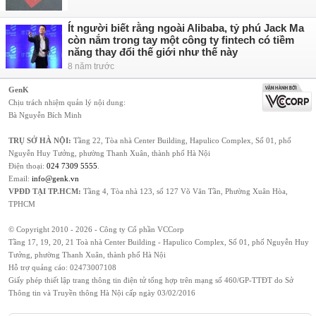
Ít người biết rằng ngoài Alibaba, tỷ phú Jack Ma
còn nắm trong tay một công ty fintech có tiềm
năng thay đổi thế giới như thế này
8 năm trước
GenK
Chịu trách nhiệm quản lý nội dung:
Bà Nguyễn Bích Minh
TRỤ SỞ HÀ NỘI:
Tầng 22, Tòa nhà Center Building, Hapulico Complex, Số 01, phố
Nguyễn Huy Tưởng, phường Thanh Xuân, thành phố Hà Nội
Điện thoại:
024 7309 5555
.
Email:
info@genk.vn
VPĐD TẠI TP.HCM:
Tầng 4, Tòa nhà 123, số 127 Võ Văn Tần, Phường Xuân Hòa,
TPHCM
© Copyright 2010 - 2026 - Công ty Cổ phần VCCorp
Tầng 17, 19, 20, 21 Toà nhà Center Building - Hapulico Complex, Số 01, phố Nguyễn Huy
Tưởng, phường Thanh Xuân, thành phố Hà Nội
Hỗ trợ quảng cáo:
02473007108
Giấy phép thiết lập trang thông tin điện tử tổng hợp trên mạng số 460/GP-TTĐT do Sở
Thông tin và Truyền thông Hà Nội cấp ngày 03/02/2016