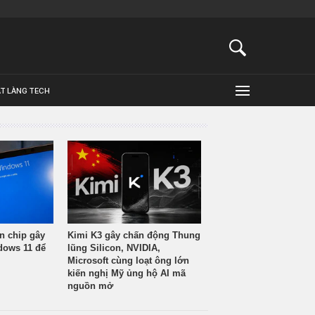
ẬT LÀNG TECH
n chip gây
Kimi K3 gây chấn động Thung
ndows 11 để
lũng Silicon, NVIDIA,
Microsoft cùng loạt ông lớn
kiến nghị Mỹ ủng hộ AI mã
nguồn mở