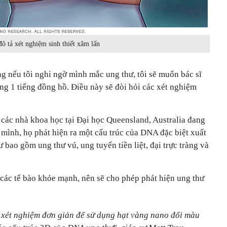
ô tả xét nghiệm sinh thiết xâm lấn
ng nếu tôi nghi ngờ mình mắc ung thư, tôi sẽ muốn bác sĩ
òng 1 tiếng đồng hồ. Điều này sẽ đòi hỏi các xét nghiệm
các nhà khoa học tại Đại học Queensland, Australia đang
mình, họ phát hiện ra một cấu trúc của DNA đặc biệt xuất
hư bao gồm ung thư vú, ung tuyến tiền liệt, đại trực tràng và
 các tế bào khỏe mạnh, nên sẽ cho phép phát hiện ung thư
t xét nghiệm đơn giản để sử dụng hạt vàng nano đổi màu