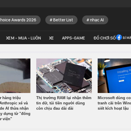
Choice Awards 2026
Better List
nhạc AI
XEM - MUA - LUÔN
XE
APPS-GAME
ĐỒ CHƠI SỐ
BÍ M
ừ hàng triệu
Thị trường RAM lại nhận thêm
Microsoft dùng co
Anthropic xé và
tin dữ, túi tiền người dùng
tranh cãi trên Wi
ude AI thừa nhận
còn chịu đau dài dài
siết kích hoạt lậu
y dựng từ "đống
ư viện"