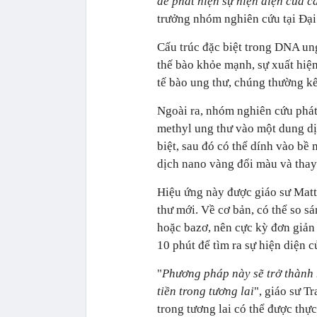
để phát hiện sự hiện diện của 
trưởng nhóm nghiên cứu tại Đại
Cấu trúc đặc biệt trong DNA u
thế bào khỏe mạnh, sự xuất hiện
tế bào ung thư, chúng thường k
Ngoài ra, nhóm nghiên cứu phát
methyl ung thư vào một dung dị
biệt, sau đó có thể dính vào bề
dịch nano vàng đổi màu và thay 
Hiệu ứng này được giáo sư Matt
thư mới. Về cơ bản, có thể so s
hoặc bazơ, nên cực kỳ đơn giản
10 phút để tìm ra sự hiện diện c
"
Phương pháp này sẽ trở thành 
tiền trong tương lai
", giáo sư T
trong tương lai có thể được thực