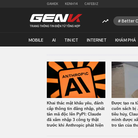
GAMEK
KENH14
CAFEBIZ
Better 
MOBILE
AI
TIN ICT
INTERNET
KHÁM PHÁ
Khai thác mật khẩu yếu, đánh
Được tạo ra t
cắp thông tin đăng nhập, phát
cuốn sách bị 
tán mã độc lên PyPI: Claude
tiêu hủy, Cla
đã xâm nhập 3 công ty thật
mình được xâ
trước khi Anthropic phát hiện
tro tàn của th