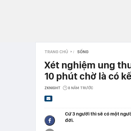
TRANG CHỦ
SỐNG
›
Xét nghiệm ung thư
10 phút chờ là có k
ZKNIGHT
8 NĂM TRƯỚC
Cứ 3 người thì sẽ có một ngư
đời.