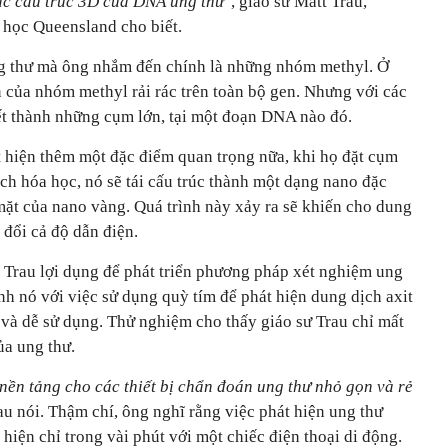
các cấu trúc 3D của DNA ung thư
", giáo sư Matt Trau,
 học Queensland cho biết.
ng thư mà ông nhắm đến chính là những nhóm methyl. Ở
 của nhóm methyl rải rác trên toàn bộ gen. Nhưng với các
ết thành những cụm lớn, tại một đoạn DNA nào đó.
 hiện thêm một đặc điểm quan trọng nữa, khi họ đặt cụm
ch hóa học, nó sẽ tái cấu trúc thành một dạng nano đặc
 mặt của nano vàng. Quá trình này xảy ra sẽ khiến cho dung
đổi cả độ dẫn điện.
 Trau lợi dụng để phát triển phương pháp xét nghiệm ung
ánh nó với việc sử dụng quỳ tím để phát hiện dung dịch axit
 và dễ sử dụng. Thử nghiệm cho thấy giáo sư Trau chỉ mất
ủa ung thư.
nền tảng cho các thiết bị chẩn đoán ung thư nhỏ gọn và rẻ
rau nói. Thậm chí, ông nghĩ rằng việc phát hiện ung thư
 hiện chỉ trong vài phút với một chiếc điện thoại di động.