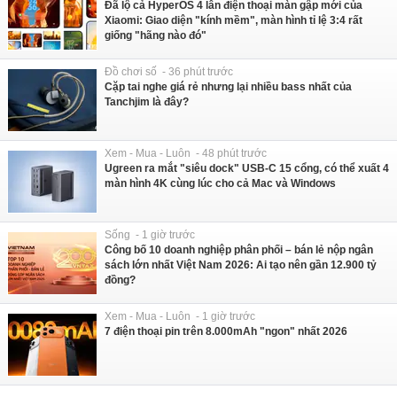
Đã lộ cả HyperOS 4 lẫn điện thoại màn gập mới của
Xiaomi: Giao diện "kính mềm", màn hình tỉ lệ 3:4 rất
giống "hãng nào đó"
Đồ chơi số - 36 phút trước
Cặp tai nghe giá rẻ nhưng lại nhiều bass nhất của
Tanchjim là đây?
Xem - Mua - Luôn - 48 phút trước
Ugreen ra mắt "siêu dock" USB-C 15 cổng, có thể xuất 4
màn hình 4K cùng lúc cho cả Mac và Windows
Sống - 1 giờ trước
Công bố 10 doanh nghiệp phân phối – bán lẻ nộp ngân
sách lớn nhất Việt Nam 2026: Ai tạo nên gần 12.900 tỷ
đồng?
Xem - Mua - Luôn - 1 giờ trước
7 điện thoại pin trên 8.000mAh "ngon" nhất 2026