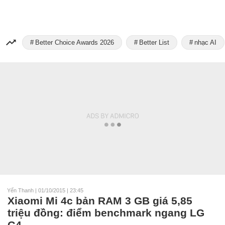
Better Choice Awards 2026
Better List
nhạc AI
Yến Thanh
|
01/10/2015 | 23:45
Xiaomi Mi 4c bản RAM 3 GB giá 5,85
triệu đồng: điểm benchmark ngang LG
G4