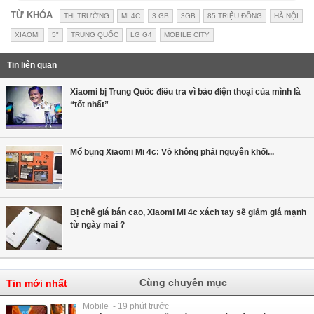
TỪ KHÓA
THỊ TRƯỜNG
MI 4C
3 GB
3GB
85 TRIỆU ĐỒNG
HÀ NỘI
XIAOMI
5"
TRUNG QUỐC
LG G4
MOBILE CITY
Tin liên quan
Xiaomi bị Trung Quốc điều tra vì bảo điện thoại của mình là
“tốt nhất”
Mổ bụng Xiaomi Mi 4c: Vỏ không phải nguyên khối...
Bị chê giá bán cao, Xiaomi Mi 4c xách tay sẽ giảm giá mạnh
từ ngày mai ?
Cùng chuyên mục
Tin mới nhất
Mobile - 19 phút trước