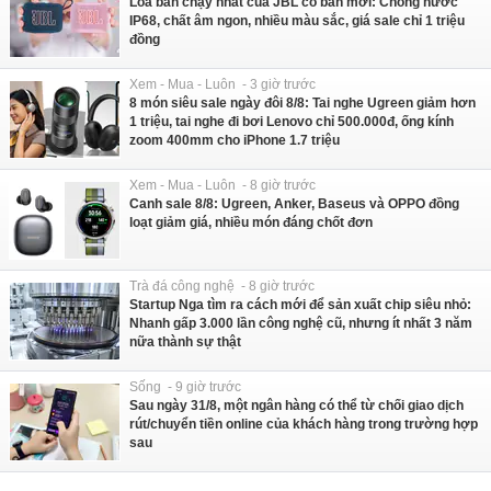
Loa bán chạy nhất của JBL có bản mới: Chống nước
IP68, chất âm ngon, nhiều màu sắc, giá sale chỉ 1 triệu
đồng
Xem - Mua - Luôn - 3 giờ trước
8 món siêu sale ngày đôi 8/8: Tai nghe Ugreen giảm hơn
1 triệu, tai nghe đi bơi Lenovo chỉ 500.000đ, ống kính
zoom 400mm cho iPhone 1.7 triệu
Xem - Mua - Luôn - 8 giờ trước
Canh sale 8/8: Ugreen, Anker, Baseus và OPPO đồng
loạt giảm giá, nhiều món đáng chốt đơn
Trà đá công nghệ - 8 giờ trước
Startup Nga tìm ra cách mới để sản xuất chip siêu nhỏ:
Nhanh gấp 3.000 lần công nghệ cũ, nhưng ít nhất 3 năm
nữa thành sự thật
Sống - 9 giờ trước
Sau ngày 31/8, một ngân hàng có thể từ chối giao dịch
rút/chuyển tiền online của khách hàng trong trường hợp
sau