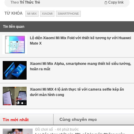
Theo
Trí Thức Trẻ
Copy link
TỪ KHÓA
MI MIX
XIAOMI
SMARTPHONE
Tin liên quan
Lộ diện Xiaomi Mi Mix Fold với thiết kế tương tự với Huawei
Mate X
Xiaomi Mi Mix Alpha, smartphone mang thiết kế siêu tưởng,
hoãn ra mắt
Xiaomi Mi MIX 4 lộ ảnh thực tế với camera selfie kép ẩn
dưới màn hình cong
Cùng chuyên mục
Tin mới nhất
Đồ chơi số - 44 phút trước