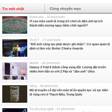
Cùng chuyên mục
Tin mới nhất
Khám phá - 20 phút trước
Vì sao màu xanh lá trong trò chơi và điện ảnh lại trở
thành biểu tượng nguy hiểm chết người?
Tin ICT - 27 phút trước
"Đổi mới sáng tạo phải được ghi nhận": Cơ quan quản lý
định vị tầm vóc Better Choice Awards
Mobile - 40 phút trước
Galaxy Z Fold 8 thành công vang dội: Lượng đặt trước
nhiều hơn hẳn so với Z Flip và "đàn anh" Ultra
Sống - 48 phút trước
Mã di truyền cổ đại vén màn bí ẩn quyền lực và tục hiến
tế rùng rợn ở Thạch Mão, Trung Quốc
Trà đá công nghệ - 51 phút trước