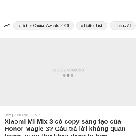
Better Choice Awards 2026
Better List
nhạc AI
Liam
|
29/10/2018 | 15:59
Xiaomi Mi Mix 3 có copy sáng tạo của
Honor Magic 3? Câu trả lời không quan
trọng, vì có thứ khác đáng lo hơn