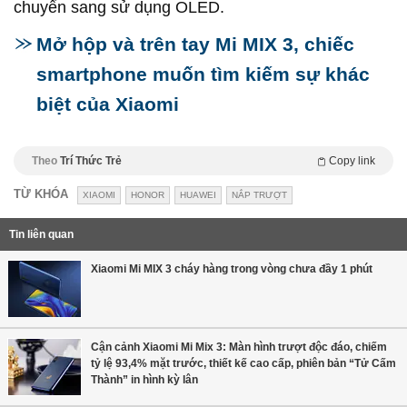
chuyển sang sử dụng OLED.
Mở hộp và trên tay Mi MIX 3, chiếc
smartphone muốn tìm kiếm sự khác
biệt của Xiaomi
Theo
Trí Thức Trẻ
Copy link
TỪ KHÓA
XIAOMI
HONOR
HUAWEI
NẮP TRƯỢT
Tin liên quan
Xiaomi Mi MIX 3 cháy hàng trong vòng chưa đầy 1 phút
Cận cảnh Xiaomi Mi Mix 3: Màn hình trượt độc đáo, chiếm
tỷ lệ 93,4% mặt trước, thiết kế cao cấp, phiên bản “Tử Cấm
Thành” in hình kỳ lân