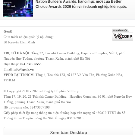
Nation Builders Awards, hạng mục mới của Better
Choice Awards 2026 tôn vinh doanh nghiệp kiến quốc
GenK
Chịu trách nhiệm quản lý nội dung:
Bà Nguyễn Bích Minh
TRỤ SỞ HÀ NỘI:
Tầng 22, Tòa nhà Center Building, Hapulico Complex, Số 01, phố
Nguyễn Huy Tưởng, phường Thanh Xuân, thành phố Hà Nội
Điện thoại:
024 7309 5555
.
Email:
info@genk.vn
VPĐD TẠI TP.HCM:
Tầng 4, Tòa nhà 123, số 127 Võ Văn Tần, Phường Xuân Hòa,
TPHCM
© Copyright 2010 - 2026 - Công ty Cổ phần VCCorp
Tầng 17, 19, 20, 21 Toà nhà Center Building - Hapulico Complex, Số 01, phố Nguyễn Huy
Tưởng, phường Thanh Xuân, thành phố Hà Nội
Hỗ trợ quảng cáo:
02473007108
Giấy phép thiết lập trang thông tin điện tử tổng hợp trên mạng số 460/GP-TTĐT do Sở
Thông tin và Truyền thông Hà Nội cấp ngày 03/02/2016
Xem bản Desktop