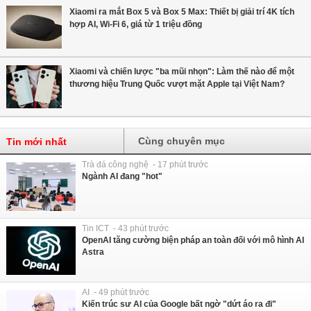
Xiaomi ra mắt Box 5 và Box 5 Max: Thiết bị giải trí 4K tích
hợp AI, Wi-Fi 6, giá từ 1 triệu đồng
Xiaomi và chiến lược "ba mũi nhọn": Làm thế nào để một
thương hiệu Trung Quốc vượt mặt Apple tại Việt Nam?
Cùng chuyên mục
Tin mới nhất
Trà đá công nghệ - 17 phút trước
Ngành AI đang "hot"
Tin ICT - 43 phút trước
OpenAI tăng cường biện pháp an toàn đối với mô hình AI
Astra
AI - 49 phút trước
Kiến trúc sư AI của Google bất ngờ "dứt áo ra đi"