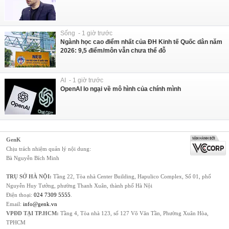
Sống - 1 giờ trước
Ngành học cao điểm nhất của ĐH Kinh tế Quốc dân năm
2026: 9,5 điểm/môn vẫn chưa thể đỗ
AI - 1 giờ trước
OpenAI lo ngại về mô hình của chính mình
GenK
Chịu trách nhiệm quản lý nội dung:
Bà Nguyễn Bích Minh
TRỤ SỞ HÀ NỘI:
Tầng 22, Tòa nhà Center Building, Hapulico Complex, Số 01, phố
Nguyễn Huy Tưởng, phường Thanh Xuân, thành phố Hà Nội
Điện thoại:
024 7309 5555
.
Email:
info@genk.vn
VPĐD TẠI TP.HCM:
Tầng 4, Tòa nhà 123, số 127 Võ Văn Tần, Phường Xuân Hòa,
TPHCM