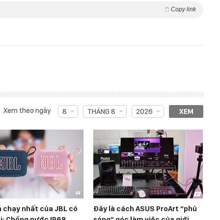
Copy link
Xem theo ngày
8
THÁNG 8
2026
XEM
 chạy nhất của JBL có
Đây là cách ASUS ProArt “phủ
i: Chống nước IP68,
sóng” góc làm việc của giới