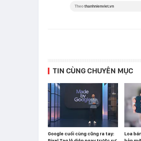
Theo
thanhnienviet.vn
TIN CÙNG CHUYÊN MỤC
Google cuối cùng cũng ra tay:
Loa bán
Pixel Tag lộ diện ngay trước sự
bản mớ