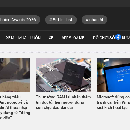
Choice Awards 2026
Better List
nhạc AI
XEM - MUA - LUÔN
XE
APPS-GAME
ĐỒ CHƠI SỐ
BÍ M
ừ hàng triệu
Thị trường RAM lại nhận thêm
Microsoft dùng co
Anthropic xé và
tin dữ, túi tiền người dùng
tranh cãi trên Wi
ude AI thừa nhận
còn chịu đau dài dài
siết kích hoạt lậu
y dựng từ "đống
ư viện"