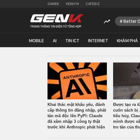
GAMEK
KENH14
CAFEBIZ
Better 
MOBILE
AI
TIN ICT
INTERNET
KHÁM PHÁ
Khai thác mật khẩu yếu, đánh
Được tạo ra t
cắp thông tin đăng nhập, phát
cuốn sách bị 
tán mã độc lên PyPI: Claude
tiêu hủy, Cla
đã xâm nhập 3 công ty thật
mình được xâ
trước khi Anthropic phát hiện
tro tàn của th