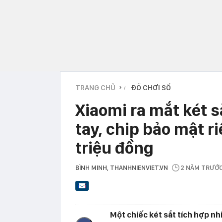
TRANG CHỦ
ĐỒ CHƠI SỐ
›
Xiaomi ra mắt két s
tay, chip bảo mật r
triệu đồng
BÌNH MINH
, THANHNIENVIET.VN
2 NĂM TRƯỚ
Một chiếc két sắt tích hợp n