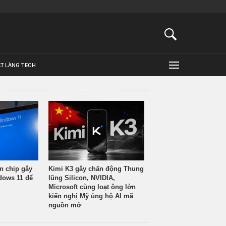
ẬT LÀNG TECH
n chip gây
Kimi K3 gây chấn động Thung
ndows 11 để
lũng Silicon, NVIDIA,
Microsoft cùng loạt ông lớn
kiến nghị Mỹ ủng hộ AI mã
nguồn mở