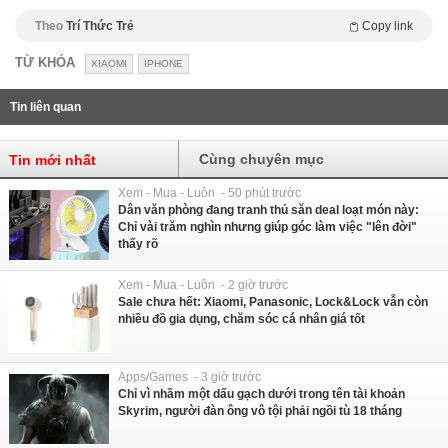
Theo
Trí Thức Trẻ
Copy link
TỪ KHÓA
XIAOMI
IPHONE
Tin liên quan
Cùng chuyên mục
Tin mới nhất
Xem - Mua - Luôn - 50 phút trước
Dân văn phòng đang tranh thủ săn deal loạt món này:
Chỉ vài trăm nghìn nhưng giúp góc làm việc "lên đời"
thấy rõ
Xem - Mua - Luôn - 2 giờ trước
Sale chưa hết: Xiaomi, Panasonic, Lock&Lock vẫn còn
nhiều đồ gia dụng, chăm sóc cá nhân giá tốt
Apps/Games - 3 giờ trước
Chỉ vì nhầm một dấu gạch dưới trong tên tài khoản
Skyrim, người đàn ông vô tội phải ngồi tù 18 tháng