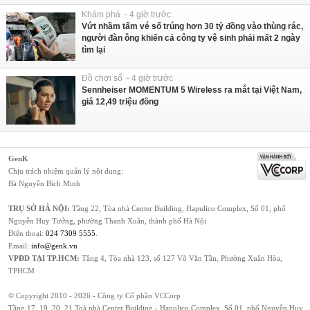
Khám phá - 4 giờ trước
Vứt nhầm tấm vé số trúng hơn 30 tỷ đồng vào thùng rác,
người đàn ông khiến cả công ty vệ sinh phải mất 2 ngày
tìm lại
Đồ chơi số - 4 giờ trước
Sennheiser MOMENTUM 5 Wireless ra mắt tại Việt Nam,
giá 12,49 triệu đồng
GenK
Chịu trách nhiệm quản lý nội dung:
Bà Nguyễn Bích Minh
TRỤ SỞ HÀ NỘI:
Tầng 22, Tòa nhà Center Building, Hapulico Complex, Số 01, phố
Nguyễn Huy Tưởng, phường Thanh Xuân, thành phố Hà Nội
Điện thoại:
024 7309 5555
.
Email:
info@genk.vn
VPĐD TẠI TP.HCM:
Tầng 4, Tòa nhà 123, số 127 Võ Văn Tần, Phường Xuân Hòa,
TPHCM
© Copyright 2010 - 2026 - Công ty Cổ phần VCCorp
Tầng 17, 19, 20, 21 Toà nhà Center Building - Hapulico Complex, Số 01, phố Nguyễn Huy