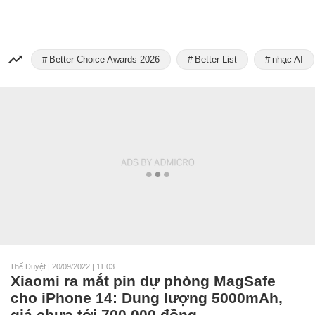
Better Choice Awards 2026
Better List
nhạc AI
Thế Duyệt
|
20/09/2022 | 11:03
Xiaomi ra mắt pin dự phòng MagSafe
cho iPhone 14: Dung lượng 5000mAh,
giá chưa tới 700,000 đồng