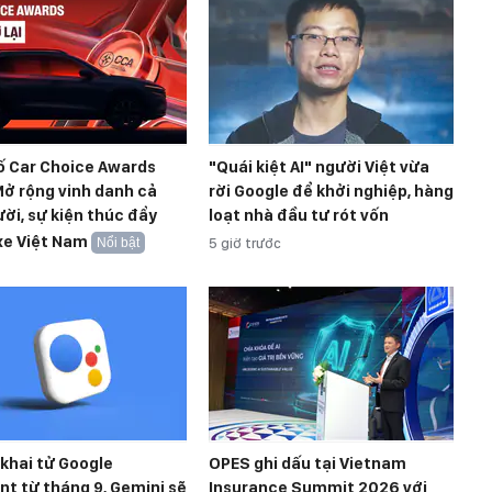
ố Car Choice Awards
"Quái kiệt AI" người Việt vừa
ở rộng vinh danh cả
rời Google để khởi nghiệp, hàng
ời, sự kiện thúc đẩy
loạt nhà đầu tư rót vốn
xe Việt Nam
Nổi bật
5 giờ trước
khai tử Google
OPES ghi dấu tại Vietnam
nt từ tháng 9, Gemini sẽ
Insurance Summit 2026 với