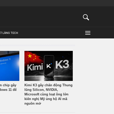
ẬT LÀNG TECH
n chip gây
Kimi K3 gây chấn động Thung
ndows 11 để
lũng Silicon, NVIDIA,
Microsoft cùng loạt ông lớn
kiến nghị Mỹ ủng hộ AI mã
nguồn mở