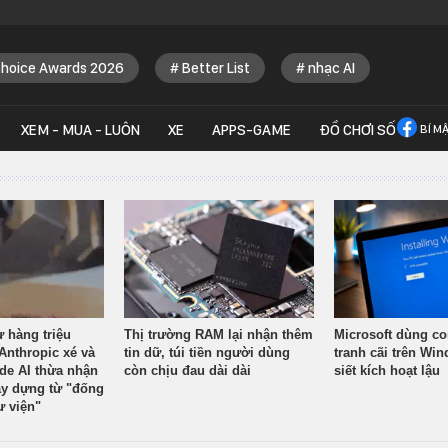
Choice Awards 2026
Better List
nhạc AI
XEM - MUA - LUÔN
XE
APPS-GAME
ĐỒ CHƠI SỐ
BÍ M
ừ hàng triệu
Thị trường RAM lại nhận thêm
Microsoft dùng co
Anthropic xé và
tin dữ, túi tiền người dùng
tranh cãi trên Wi
ude AI thừa nhận
còn chịu đau dài dài
siết kích hoạt lậu
y dựng từ "đống
ư viện"