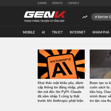
GAMEK
KENH14
CAFEBIZ
Better 
MOBILE
AI
TIN ICT
INTERNET
KHÁM PHÁ
Khai thác mật khẩu yếu, đánh
Được tạo ra t
cắp thông tin đăng nhập, phát
cuốn sách bị 
tán mã độc lên PyPI: Claude
tiêu hủy, Cla
đã xâm nhập 3 công ty thật
mình được xâ
trước khi Anthropic phát hiện
tro tàn của th