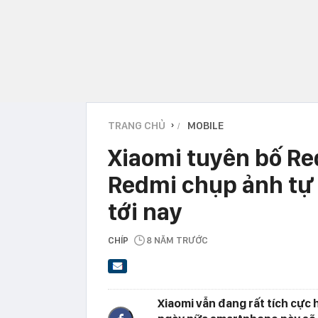
TRANG CHỦ
MOBILE
›
Xiaomi tuyên bố Re
Redmi chụp ảnh tự 
tới nay
CHÍP
8 NĂM TRƯỚC
Xiaomi vẫn đang rất tích cực 