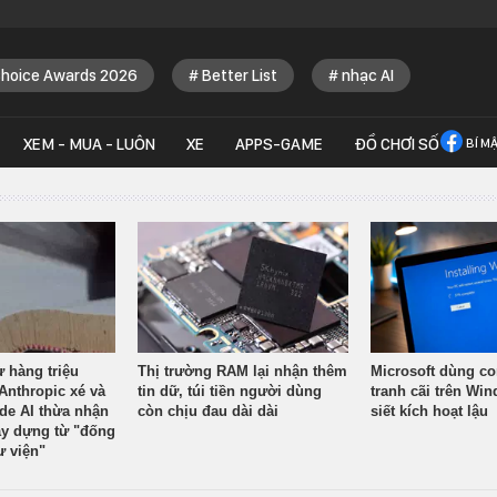
Choice Awards 2026
Better List
nhạc AI
XEM - MUA - LUÔN
XE
APPS-GAME
ĐỒ CHƠI SỐ
BÍ M
ừ hàng triệu
Thị trường RAM lại nhận thêm
Microsoft dùng co
Anthropic xé và
tin dữ, túi tiền người dùng
tranh cãi trên Wi
ude AI thừa nhận
còn chịu đau dài dài
siết kích hoạt lậu
y dựng từ "đống
ư viện"