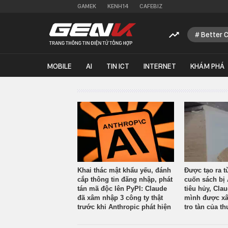
GAMEK
KENH14
CAFEBIZ
Better 
MOBILE
AI
TIN ICT
INTERNET
KHÁM PHÁ
Khai thác mật khẩu yếu, đánh
Được tạo ra t
cắp thông tin đăng nhập, phát
cuốn sách bị 
tán mã độc lên PyPI: Claude
tiêu hủy, Cla
đã xâm nhập 3 công ty thật
mình được xâ
trước khi Anthropic phát hiện
tro tàn của th