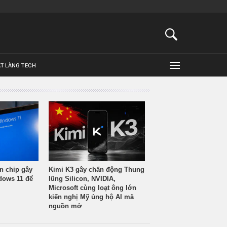
ẬT LÀNG TECH
n chip gây
Kimi K3 gây chấn động Thung
ndows 11 để
lũng Silicon, NVIDIA,
Microsoft cùng loạt ông lớn
kiến nghị Mỹ ủng hộ AI mã
nguồn mở