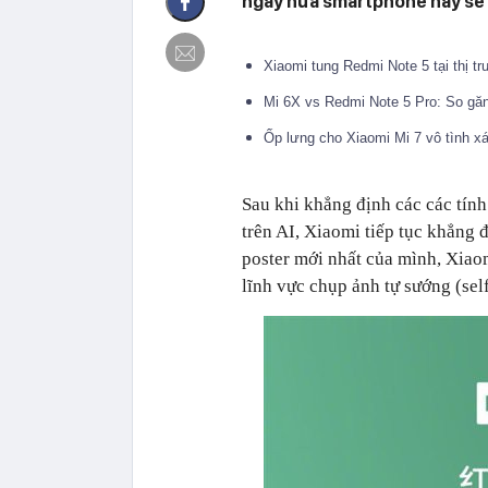
ngày nữa smartphone này sẽ c
Xiaomi tung Redmi Note 5 tại thị 
Mi 6X vs Redmi Note 5 Pro: So găn
Ốp lưng cho Xiaomi Mi 7 vô tình x
Sau khi khẳng định các các tín
trên AI, Xiaomi tiếp tục khẳng 
poster mới nhất của mình, Xiao
lĩnh vực chụp ảnh tự sướng (self