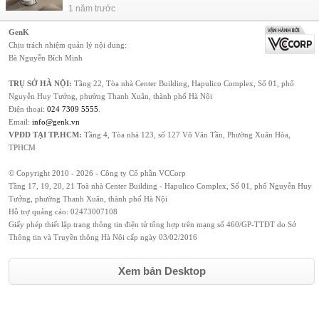
1 năm trước
GenK
Chịu trách nhiệm quản lý nội dung:
Bà Nguyễn Bích Minh
TRỤ SỞ HÀ NỘI:
Tầng 22, Tòa nhà Center Building, Hapulico Complex, Số 01, phố
Nguyễn Huy Tưởng, phường Thanh Xuân, thành phố Hà Nội
Điện thoại:
024 7309 5555
.
Email:
info@genk.vn
VPĐD TẠI TP.HCM:
Tầng 4, Tòa nhà 123, số 127 Võ Văn Tần, Phường Xuân Hòa,
TPHCM
© Copyright 2010 - 2026 - Công ty Cổ phần VCCorp
Tầng 17, 19, 20, 21 Toà nhà Center Building - Hapulico Complex, Số 01, phố Nguyễn Huy
Tưởng, phường Thanh Xuân, thành phố Hà Nội
Hỗ trợ quảng cáo:
02473007108
Giấy phép thiết lập trang thông tin điện tử tổng hợp trên mạng số 460/GP-TTĐT do Sở
Thông tin và Truyền thông Hà Nội cấp ngày 03/02/2016
Xem bản Desktop