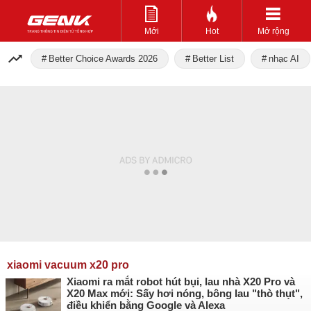
Mới
Hot
Mở rộng
Better Choice Awards 2026
Better List
nhạc AI
xiaomi vacuum x20 pro
Xiaomi ra mắt robot hút bụi, lau nhà X20 Pro và
X20 Max mới: Sấy hơi nóng, bông lau "thò thụt",
điều khiển bằng Google và Alexa