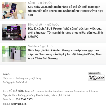
Sống - 3 giờ trước
Sau ngày 31/8, một ngân hàng có thể từ chối giao dịch
rút/chuyển tiền online của khách hàng trong trường hợp
sau
Đồ chơi số - 4 giờ trước
Đây là cách ASUS ProArt “phủ sóng” góc làm việc của
giới sáng tạo: Từ màn hình hàng chục triệu, đến loạt linh
kiện PC
Mobile - 4 giờ trước
Bất chấp giá linh kiện leo thang, smartphone gập cao
cấp của Samsung vẫn lập kỷ lục đặt hàng tại Đông Nam
Á và Châu Đại Dương
GenK
Chịu trách nhiệm quản lý nội dung:
Bà Nguyễn Bích Minh
TRỤ SỞ HÀ NỘI:
Tầng 22, Tòa nhà Center Building, Hapulico Complex, Số 01, phố
Nguyễn Huy Tưởng, phường Thanh Xuân, thành phố Hà Nội
Điện thoại:
024 7309 5555
.
Email:
info@genk.vn