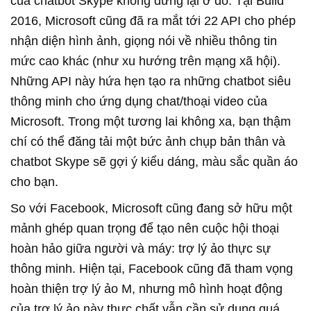
của chatbot Skype không dừng lại ở đó. Tại Build
2016, Microsoft cũng đã ra mắt tới 22 API cho phép
nhận diện hình ảnh, giọng nói về nhiều thông tin
mức cao khác (như xu hướng trên mạng xã hội).
Những API này hứa hẹn tạo ra những chatbot siêu
thông minh cho ứng dụng chat/thoại video của
Microsoft. Trong một tương lai không xa, bạn thậm
chí có thể đăng tải một bức ảnh chụp bản thân và
chatbot Skype sẽ gợi ý kiểu dáng, màu sắc quần áo
cho bạn.
So với Facebook, Microsoft cũng đang sở hữu một
mảnh ghép quan trọng để tạo nên cuộc hội thoại
hoàn hảo giữa người và máy: trợ lý ảo thực sự
thông minh. Hiện tại, Facebook cũng đã tham vọng
hoàn thiện trợ lý ảo M, nhưng mô hình hoạt động
của trợ lý ảo này thực chất vẫn cần sử dụng quá