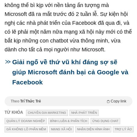
không thể bì kịp với nền tảng ấn tượng mà
Microsoft đã ra mắt trước đó 2 tuần lễ. Sự kiện hội
nghị các nhà phát triển của Facebook đã qua đi, và
có lẽ phải một năm nữa mạng xã hội này mới có thể
bắt kịp những con chatbot vừa thông minh, vừa
dành cho tất cả mọi người như Microsoft.
Giải ngố về thứ vũ khí đáng sợ sẽ
giúp Microsoft đánh bại cả Google và
Facebook
Theo
Trí Thức Trẻ
Copy link
TỪ KHÓA
CHUYÊN GIA MARKETING
NHÀ PHÁT TRIỂN
QUẢN LÝ DOANH NGHIỆP
BÌNH LUẬN & PHÂN TÍCH
ỨNG DỤNG CHAT
GÃ KHỔNG LỒ PHẦN MỀM
MẠNG XÃ HỘI
NHẬN DIỆN HÌNH ẢNH
TRỢ LÝ ẢO