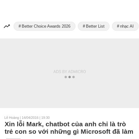
Better Choice Awards 2026
Better List
nhạc AI
Lê Hoàng
|
14/04/2016 | 19:30
Xin lỗi Mark, chatbot của anh chỉ là trò
trẻ con so với những gì Microsoft đã làm