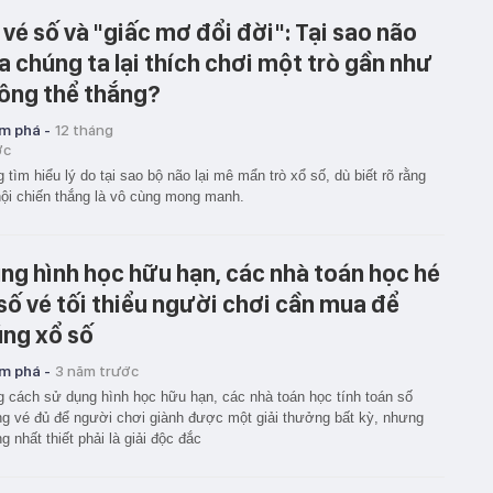
 vé số và "giấc mơ đổi đời": Tại sao não
a chúng ta lại thích chơi một trò gần như
ông thể thắng?
m phá -
12 tháng
ớc
 tìm hiểu lý do tại sao bộ não lại mê mẩn trò xổ số, dù biết rõ rằng
ội chiến thắng là vô cùng mong manh.
ng hình học hữu hạn, các nhà toán học hé
 số vé tối thiểu người chơi cần mua để
úng xổ số
m phá -
3 năm trước
 cách sử dụng hình học hữu hạn, các nhà toán học tính toán số
g vé đủ để người chơi giành được một giải thưởng bất kỳ, nhưng
g nhất thiết phải là giải độc đắc