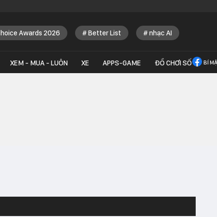
Choice Awards 2026
Better List
nhạc AI
XEM - MUA - LUÔN
XE
APPS-GAME
ĐỒ CHƠI SỐ
BÍ M