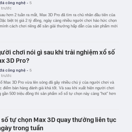
 đá công nghệ -
5
 trước
sau hơn 2 tuần ra mắt, Max 3D Pro đã tìm ra chủ nhân đầu tiên của
 Đặc biệt trị giá 2 tỷ đồng, ngày càng nhiều người chơi háo hức chọn
mình cách chơi riêng để săn giải thưởng hấp dẫn của sản phẩm mới
ười chơi nói gì sau khi trải nghiệm xổ số
x 3D Pro?
 đá công nghệ -
5
 trước
ố Max 3D Pro vừa lên sóng đã gây nhiều chú ý của người chơi và
 điểm bán hàng đánh giá khá tốt. Và sau khi xuất hiện người chơi
g gần 500 triệu đồng thì sản phẩm xổ số tự chọn này càng “hot” hơn
.
 số tự chọn Max 3D quay thưởng liên tục
ngày trong tuần