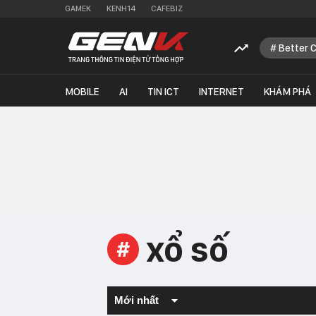
GAMEK
KENH14
CAFEBIZ
Better 
MOBILE
AI
TIN ICT
INTERNET
KHÁM PHÁ
xổ số
#
Mới nhất