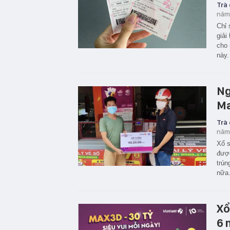
Trà
năm
Chỉ 
giải
cho 
này.
Ng
Ma
Trà
năm
Xổ s
được
trún
nữa
Xổ
6 