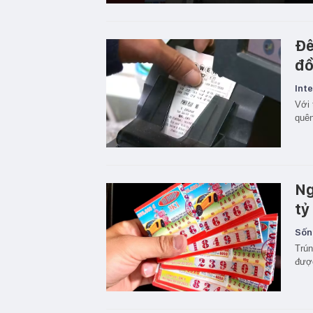
Đê
đồ
Inte
Với 
quên
Ng
tỷ
Sốn
Trún
được