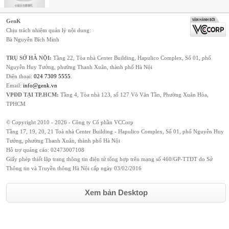
GenK
Chịu trách nhiệm quản lý nội dung:
Bà Nguyễn Bích Minh
TRỤ SỞ HÀ NỘI:
Tầng 22, Tòa nhà Center Building, Hapulico Complex, Số 01, phố
Nguyễn Huy Tưởng, phường Thanh Xuân, thành phố Hà Nội
Điện thoại:
024 7309 5555
.
Email:
info@genk.vn
VPĐD TẠI TP.HCM:
Tầng 4, Tòa nhà 123, số 127 Võ Văn Tần, Phường Xuân Hòa,
TPHCM
© Copyright 2010 - 2026 - Công ty Cổ phần VCCorp
Tầng 17, 19, 20, 21 Toà nhà Center Building - Hapulico Complex, Số 01, phố Nguyễn Huy
Tưởng, phường Thanh Xuân, thành phố Hà Nội
Hỗ trợ quảng cáo:
02473007108
Giấy phép thiết lập trang thông tin điện tử tổng hợp trên mạng số 460/GP-TTĐT do Sở
Thông tin và Truyền thông Hà Nội cấp ngày 03/02/2016
Xem bản Desktop