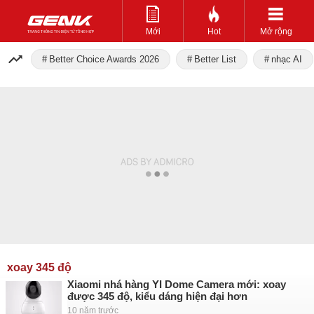
Mới
Hot
Mở rộng
Better Choice Awards 2026
Better List
nhạc AI
xoay 345 độ
Xiaomi nhá hàng YI Dome Camera mới: xoay
được 345 độ, kiểu dáng hiện đại hơn
10 năm trước