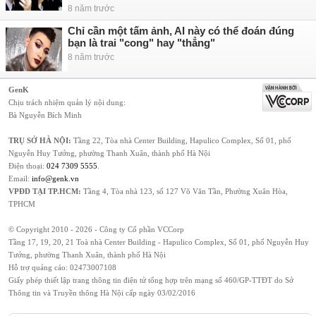
8 năm trước
Chỉ cần một tấm ảnh, AI này có thể đoán đúng
bạn là trai "cong" hay "thẳng"
8 năm trước
GenK
Chịu trách nhiệm quản lý nội dung:
Bà Nguyễn Bích Minh
TRỤ SỞ HÀ NỘI:
Tầng 22, Tòa nhà Center Building, Hapulico Complex, Số 01, phố
Nguyễn Huy Tưởng, phường Thanh Xuân, thành phố Hà Nội
Điện thoại:
024 7309 5555
.
Email:
info@genk.vn
VPĐD TẠI TP.HCM:
Tầng 4, Tòa nhà 123, số 127 Võ Văn Tần, Phường Xuân Hòa,
TPHCM
© Copyright 2010 - 2026 - Công ty Cổ phần VCCorp
Tầng 17, 19, 20, 21 Toà nhà Center Building - Hapulico Complex, Số 01, phố Nguyễn Huy
Tưởng, phường Thanh Xuân, thành phố Hà Nội
Hỗ trợ quảng cáo:
02473007108
Giấy phép thiết lập trang thông tin điện tử tổng hợp trên mạng số 460/GP-TTĐT do Sở
Thông tin và Truyền thông Hà Nội cấp ngày 03/02/2016