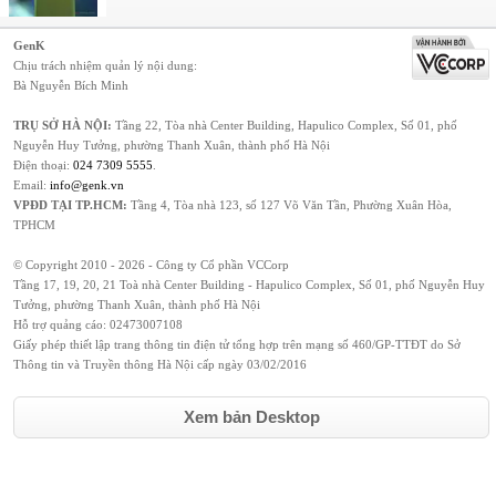
GenK
Chịu trách nhiệm quản lý nội dung:
Bà Nguyễn Bích Minh
TRỤ SỞ HÀ NỘI:
Tầng 22, Tòa nhà Center Building, Hapulico Complex, Số 01, phố
Nguyễn Huy Tưởng, phường Thanh Xuân, thành phố Hà Nội
Điện thoại:
024 7309 5555
.
Email:
info@genk.vn
VPĐD TẠI TP.HCM:
Tầng 4, Tòa nhà 123, số 127 Võ Văn Tần, Phường Xuân Hòa,
TPHCM
© Copyright 2010 - 2026 - Công ty Cổ phần VCCorp
Tầng 17, 19, 20, 21 Toà nhà Center Building - Hapulico Complex, Số 01, phố Nguyễn Huy
Tưởng, phường Thanh Xuân, thành phố Hà Nội
Hỗ trợ quảng cáo:
02473007108
Giấy phép thiết lập trang thông tin điện tử tổng hợp trên mạng số 460/GP-TTĐT do Sở
Thông tin và Truyền thông Hà Nội cấp ngày 03/02/2016
Xem bản Desktop