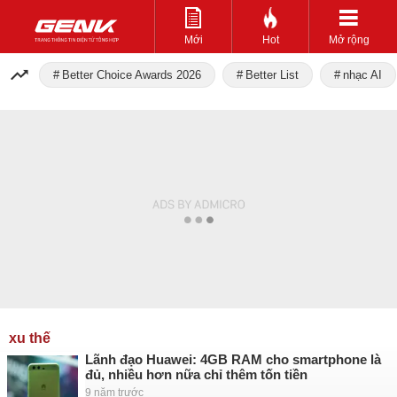
Mới
Hot
Mở rộng
Better Choice Awards 2026
Better List
nhạc AI
xu thế
Lãnh đạo Huawei: 4GB RAM cho smartphone là
đủ, nhiều hơn nữa chỉ thêm tốn tiền
9 năm trước