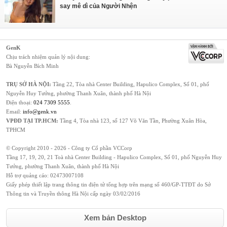
say mê dì của Người Nhện
GenK
Chịu trách nhiệm quản lý nội dung:
Bà Nguyễn Bích Minh
TRỤ SỞ HÀ NỘI:
Tầng 22, Tòa nhà Center Building, Hapulico Complex, Số 01, phố
Nguyễn Huy Tưởng, phường Thanh Xuân, thành phố Hà Nội
Điện thoại:
024 7309 5555
.
Email:
info@genk.vn
VPĐD TẠI TP.HCM:
Tầng 4, Tòa nhà 123, số 127 Võ Văn Tần, Phường Xuân Hòa,
TPHCM
© Copyright 2010 - 2026 - Công ty Cổ phần VCCorp
Tầng 17, 19, 20, 21 Toà nhà Center Building - Hapulico Complex, Số 01, phố Nguyễn Huy
Tưởng, phường Thanh Xuân, thành phố Hà Nội
Hỗ trợ quảng cáo:
02473007108
Giấy phép thiết lập trang thông tin điện tử tổng hợp trên mạng số 460/GP-TTĐT do Sở
Thông tin và Truyền thông Hà Nội cấp ngày 03/02/2016
Xem bản Desktop