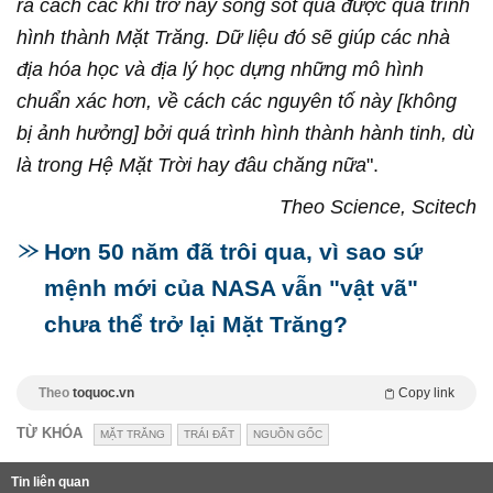
ra cách các khí trơ này sống sót qua được quá trình
hình thành Mặt Trăng. Dữ liệu đó sẽ giúp các nhà
địa hóa học và địa lý học dựng những mô hình
chuẩn xác hơn, về cách các nguyên tố này [không
bị ảnh hưởng] bởi quá trình hình thành hành tinh, dù
là trong Hệ Mặt Trời hay đâu chăng nữa
".
Theo Science, Scitech
Hơn 50 năm đã trôi qua, vì sao sứ
mệnh mới của NASA vẫn "vật vã"
chưa thể trở lại Mặt Trăng?
Theo
toquoc.vn
Copy link
TỪ KHÓA
MẶT TRĂNG
TRÁI ĐẤT
NGUỒN GỐC
Tin liên quan