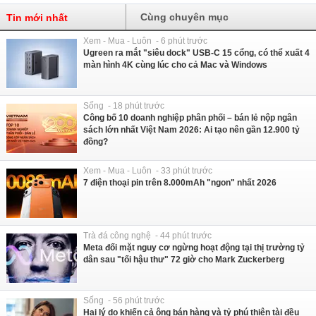
Cùng chuyên mục
Tin mới nhất
Xem - Mua - Luôn - 6 phút trước
Ugreen ra mắt "siêu dock" USB-C 15 cổng, có thể xuất 4
màn hình 4K cùng lúc cho cả Mac và Windows
Sống - 18 phút trước
Công bố 10 doanh nghiệp phân phối – bán lẻ nộp ngân
sách lớn nhất Việt Nam 2026: Ai tạo nên gần 12.900 tỷ
đồng?
Xem - Mua - Luôn - 33 phút trước
7 điện thoại pin trên 8.000mAh "ngon" nhất 2026
Trà đá công nghệ - 44 phút trước
Meta đối mặt nguy cơ ngừng hoạt động tại thị trường tỷ
dân sau "tối hậu thư" 72 giờ cho Mark Zuckerberg
Sống - 56 phút trước
Hai lý do khiến cả ông bán hàng và tỷ phú thiên tài đều