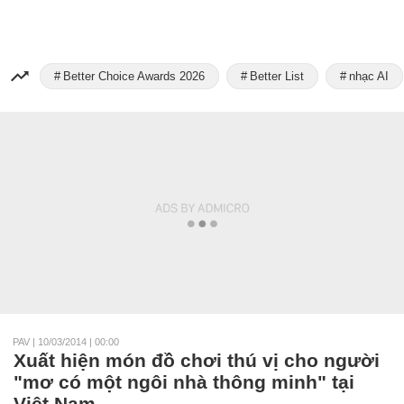
Better Choice Awards 2026
Better List
nhạc AI
PAV
|
10/03/2014 | 00:00
Xuất hiện món đồ chơi thú vị cho người
"mơ có một ngôi nhà thông minh" tại
Việt Nam