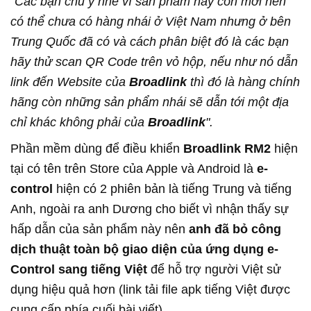
"Các bạn chú ý nhé vì sản phẩm này còn mới nên
có thể chưa có hàng nhái ở Việt Nam nhưng ở bên
Trung Quốc đã có và cách phân biệt đó là các bạn
hãy thử scan QR Code trên vỏ hộp, nếu như nó dẫn
link đến Website của
Broadlink
thì đó là hàng chính
hãng còn những sản phẩm nhái sẽ dẫn tới một địa
chỉ khác không phải của
Broadlink
".
Phần mềm dùng để điều khiển
Broadlink RM2
hiện
tại có tên trên Store của Apple và Android là
e-
control
hiện có 2 phiên bản là tiếng Trung và tiếng
Anh, ngoài ra anh Dương cho biết vì nhận thấy sự
hấp dẫn của sản phẩm này nên
anh đã bỏ công
dịch thuật toàn bộ giao diện của ứng dụng e-
Control
sang tiếng Việt
để hỗ trợ người Việt sử
dụng hiệu quả hơn (link tải file apk tiếng Việt được
cung cấp phía cuối bài viết).