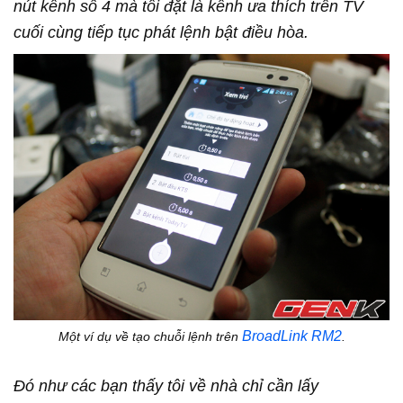
nút kênh số 4 mà tôi đặt là kênh ưa thích trên TV
cuối cùng tiếp tục phát lệnh bật điều hòa.
BroadLink RM2
Một ví dụ về tạo chuỗi lệnh trên
.
Đó như các bạn thấy tôi về nhà chỉ cần lấy