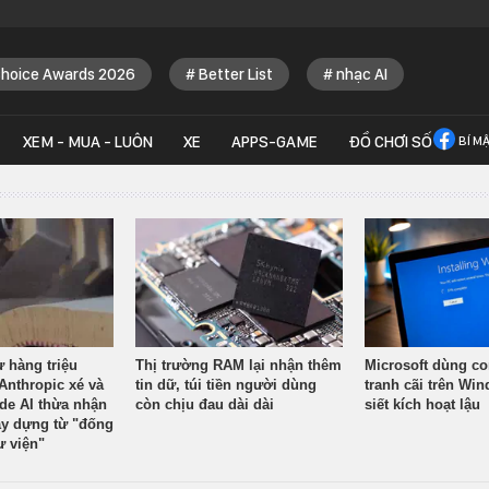
Choice Awards 2026
Better List
nhạc AI
XEM - MUA - LUÔN
XE
APPS-GAME
ĐỒ CHƠI SỐ
BÍ M
ừ hàng triệu
Thị trường RAM lại nhận thêm
Microsoft dùng co
Anthropic xé và
tin dữ, túi tiền người dùng
tranh cãi trên Wi
ude AI thừa nhận
còn chịu đau dài dài
siết kích hoạt lậu
y dựng từ "đống
ư viện"