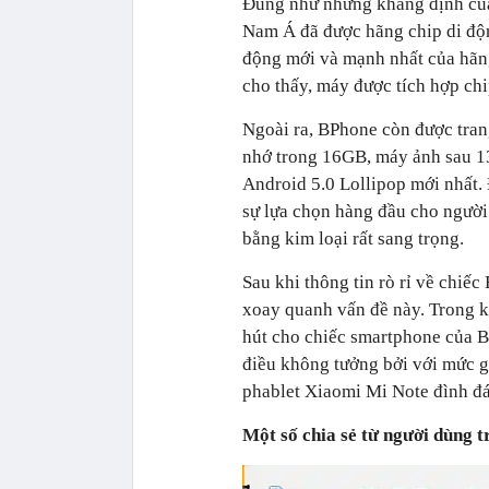
Đúng như những khẳng định của 
Nam Á đã được hãng chip di độ
động mới và mạnh nhất của hãng
cho thấy, máy được tích hợp ch
Ngoài ra, BPhone còn được tran
nhớ trong 16GB, máy ảnh sau 1
Android 5.0 Lollipop mới nhất. 
sự lựa chọn hàng đầu cho người
bằng kim loại rất sang trọng.
Sau khi thông tin rò rỉ về chiế
xoay quanh vấn đề này. Trong kh
hút cho chiếc smartphone của BK
điều không tưởng bởi với mức g
phablet Xiaomi Mi Note đình đ
Một số chia sẻ từ người dùng