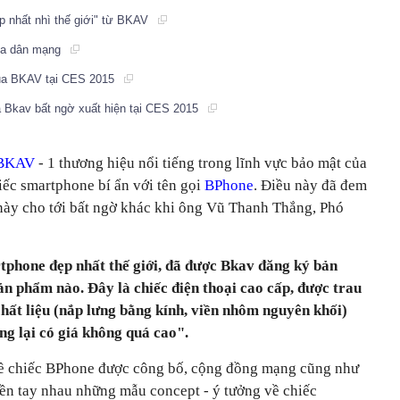
p nhất nhì thế giới" từ BKAV
ủa dân mạng
của BKAV tại CES 2015
a Bkav bất ngờ xuất hiện tại CES 2015
BKAV
- 1 thương hiệu nổi tiếng trong lĩnh vực bảo mật của
iếc smartphone bí ẩn với tên gọi
BPhone
. Điều này đã đem
 này cho tới bất ngờ khác khi ông Vũ Thanh Thắng, Phó
phone đẹp nhất thế giới, đã được Bkav đăng ký bản
ản phẩm nào. Đây là chiếc điện thoại cao cấp, được trau
 chất liệu (nắp lưng bằng kính, viền nhôm nguyên khối)
g lại có giá không quá cao".
về chiếc BPhone được công bố, cộng đồng mạng cũng như
yền tay nhau những mẫu concept - ý tưởng về chiếc