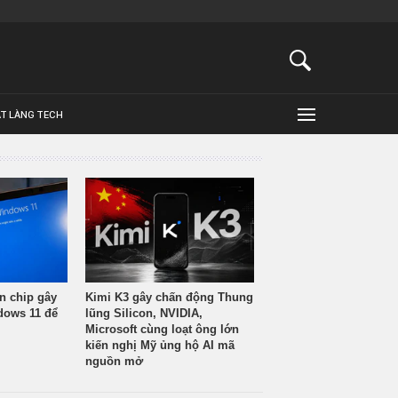
ẬT LÀNG TECH
n chip gây
Kimi K3 gây chấn động Thung
ndows 11 để
lũng Silicon, NVIDIA,
Microsoft cùng loạt ông lớn
kiến nghị Mỹ ủng hộ AI mã
nguồn mở