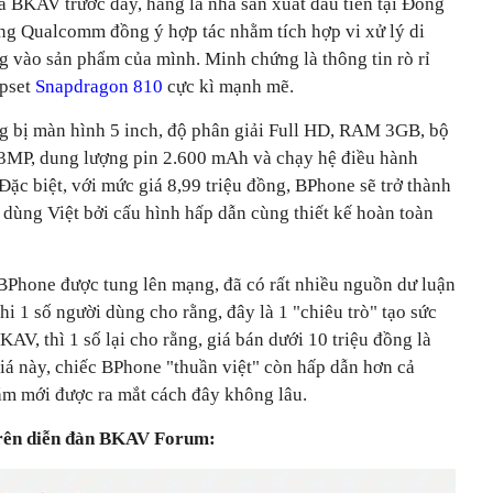
BKAV trước đây, hãng là nhà sản xuất đầu tiên tại Đông
ng Qualcomm đồng ý hợp tác nhằm tích hợp vi xử lý di
 vào sản phẩm của mình. Minh chứng là thông tin rò rỉ
ipset
Snapdragon 810
cực kì mạnh mẽ.
g bị màn hình 5 inch, độ phân giải Full HD, RAM 3GB, bộ
3MP, dung lượng pin 2.600 mAh và chạy hệ điều hành
Đặc biệt, với mức giá 8,99 triệu đồng, BPhone sẽ trở thành
 dùng Việt bởi cấu hình hấp dẫn cùng thiết kế hoàn toàn
c BPhone được tung lên mạng, đã có rất nhiều nguồn dư luận
i 1 số người dùng cho rằng, đây là 1 "chiêu trò" tạo sức
AV, thì 1 số lại cho rằng, giá bán dưới 10 triệu đồng là
iá này, chiếc BPhone "thuần việt" còn hấp dẫn hơn cả
ám mới được ra mắt cách đây không lâu.
 trên diễn đàn BKAV Forum: