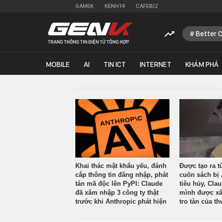
GAMEK
KENH14
CAFEBIZ
Better 
MOBILE
AI
TIN ICT
INTERNET
KHÁM PHÁ
Khai thác mật khẩu yếu, đánh
Được tạo ra t
cắp thông tin đăng nhập, phát
cuốn sách bị 
tán mã độc lên PyPI: Claude
tiêu hủy, Cla
đã xâm nhập 3 công ty thật
mình được xâ
trước khi Anthropic phát hiện
tro tàn của th