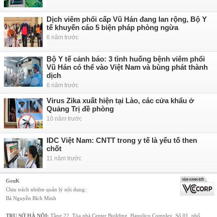
Dịch viêm phổi cấp Vũ Hán đang lan rộng, Bộ Y
tế khuyến cáo 5 biện pháp phòng ngừa
6 năm trước
Bộ Y tế cảnh báo: 3 tình huống bệnh viêm phổi
Vũ Hán có thể vào Việt Nam và bùng phát thành
dịch
6 năm trước
Virus Zika xuất hiện tại Lào, các cửa khẩu ở
Quảng Trị đề phòng
10 năm trước
IDC Việt Nam: CNTT trong y tế là yếu tố then
chốt
11 năm trước
GenK
Chịu trách nhiệm quản lý nội dung:
Bà Nguyễn Bích Minh
TRỤ SỞ HÀ NỘI:
Tầng 22, Tòa nhà Center Building, Hapulico Complex, Số 01, phố